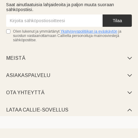
Saat ainutlaatuisia lahjaideoita ja paljon muuta suoraan
sähköpostiisi.
Tilaa
Olen lukenut ja ymmärtänyt
Yksityisyyspolitiikan ja eväskäytön
ja
suostun vastaanottamaan Callielta personoituja mainosviestejä
sähköpostitse.
MEISTÄ

ASIAKASPALVELU

OTA YHTEYTTÄ

LATAA CALLIE-SOVELLUS
