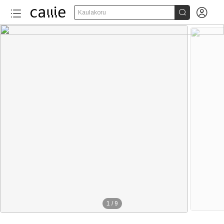


Kaulakoru
1
/
9