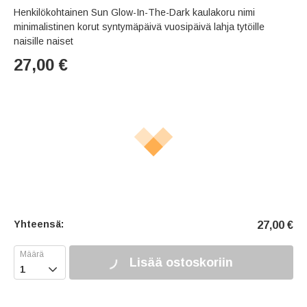
Henkilökohtainen Sun Glow-In-The-Dark kaulakoru nimi
minimalistinen korut syntymäpäivä vuosipäivä lahja tytöille
naisille naiset
27,00
€
Yhteensä:
27,00
€
Lisää ostoskoriin
