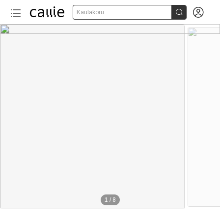


Kaulakoru
1
/
8