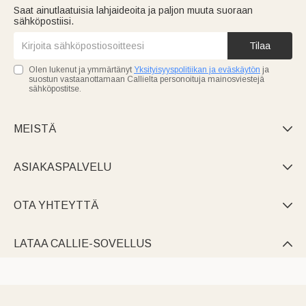
Saat ainutlaatuisia lahjaideoita ja paljon muuta suoraan
sähköpostiisi.
Tilaa
Olen lukenut ja ymmärtänyt
Yksityisyyspolitiikan ja eväskäytön
ja
suostun vastaanottamaan Callielta personoituja mainosviestejä
sähköpostitse.
MEISTÄ

ASIAKASPALVELU

OTA YHTEYTTÄ

LATAA CALLIE-SOVELLUS
