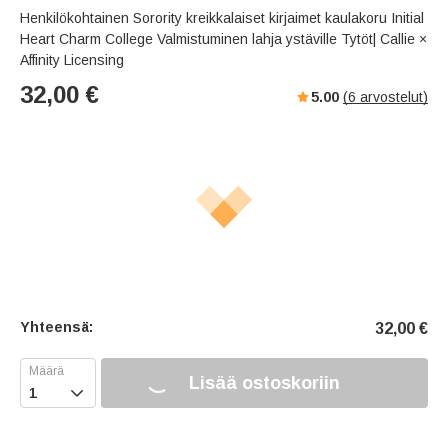
Henkilökohtainen Sorority kreikkalaiset kirjaimet kaulakoru Initial
Heart Charm College Valmistuminen lahja ystäville Tytöt| Callie ×
Affinity Licensing
32,00
€
5.00
(
6
arvostelut)
Yhteensä:
32,00
€
Lisää ostoskoriin
