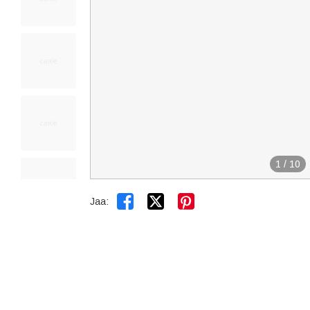
1
/
10


Jaa: