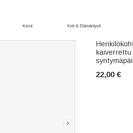
Korut
Koti & Elämäntyyli
Henkilökoh
kaiverrettu
syntymäpäiv
22,00
€