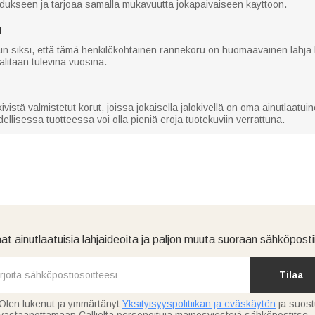
u edukseen ja tarjoaa samalla mukavuutta jokapäiväiseen käyttöön.
N
 vain siksi, että tämä henkilökohtainen rannekoru on huomaavainen lahja
alitaan tulevina vuosina.
kivistä valmistetut korut, joissa jokaisella jalokivellä on oma ainutlaatui
llisessa tuotteessa voi olla pieniä eroja tuotekuviin verrattuna.
at ainutlaatuisia lahjaideoita ja paljon muuta suoraan sähköpostii
Tilaa
Olen lukenut ja ymmärtänyt
Yksityisyyspolitiikan ja eväskäytön
ja suos
vastaanottamaan Callielta personoituja mainosviestejä sähköpostitse.