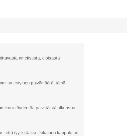
ittavasta ametistista, eloisasta
nimi tai erityinen päivämäärä, tämä
nnekoru täydentää päivittäistä ulkoasua
i että tyylikkääksi. Jokainen kappale on