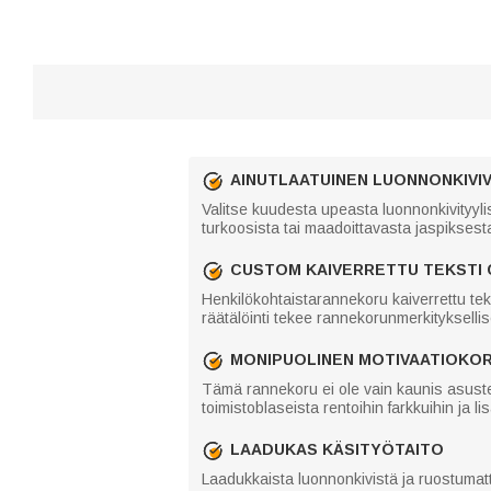
AINUTLAATUINEN LUONNONKIVI
Valitse kuudesta upeasta luonnonkivityylis
turkoosista tai maadoittavasta jaspiksesta,
CUSTOM KAIVERRETTU TEKSTI
Henkilökohtaistarannekoru kaiverrettu teks
räätälöinti tekee rannekorunmerkityksell
MONIPUOLINEN MOTIVAATIOKO
Tämä rannekoru ei ole vain kaunis asuste
toimistoblaseista rentoihin farkkuihin ja li
LAADUKAS KÄSITYÖTAITO
Laadukkaista luonnonkivistä ja ruostumat