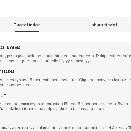
Tuotetiedot
Lahjan tiedot
VALIKOIMA
tä, joista jokaisella on ainutlaatuinen kauneutensa. Piditpä sitten rauho
 jokaiselle persoonallisuudelle löytyy sopiva tyyli.
 CHARM
ti viehätys lisätä tunnepitoinen kosketus. Olipa se motivoiva lainaus, 
isen muistoesineen.
RUT
, vaan se toimii myös inspiraation lähteenä. Luonnonkiviä sisältävä ra
sää juhlallista tunnelmaa paljettipukuihin tai lomapunaisiin.
tomasta teräksestä valmistettu rannekoru on suunniteltu sekä kestäväks