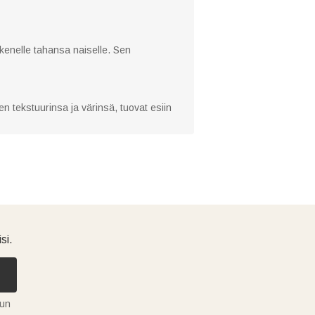
 kenelle tahansa naiselle. Sen
nen tekstuurinsa ja värinsä, tuovat esiin
si.
tun