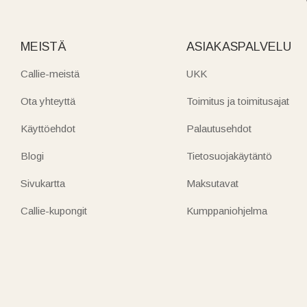
MEISTÄ
ASIAKASPALVELU
Callie-meistä
UKK
Ota yhteyttä
Toimitus ja toimitusajat
Käyttöehdot
Palautusehdot
Blogi
Tietosuojakäytäntö
Sivukartta
Maksutavat
Callie-kupongit
Kumppaniohjelma