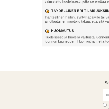
valmistettu huolellisesti, jotta se erottu
TÄYDELLINEN ERI TILAISUUKSII
Ihanteellinen häihin, syntymäpäiville tai
ainutlaatuinen muotoilu takaa, että sitä va
HUOMAUTUS
Huolellisesti ja huolella valituista luonnon
luonnon kauneuden. Huomioithan, että tode
Sa