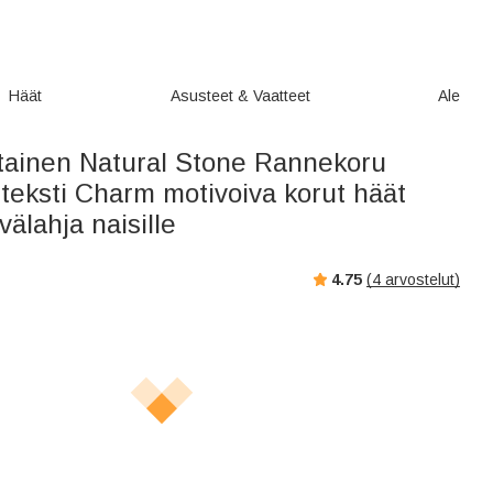
Häät
Asusteet & Vaatteet
Ale
tainen Natural Stone Rannekoru
 teksti Charm motivoiva korut häät
älahja naisille
4.75
(
4
arvostelut)