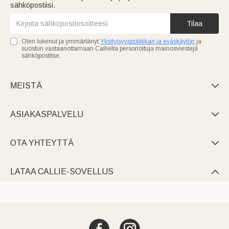
sähköpostiisi.
Tilaa
Olen lukenut ja ymmärtänyt
Yksityisyyspolitiikan ja eväskäytön
ja
suostun vastaanottamaan Callielta personoituja mainosviestejä
sähköpostitse.
MEISTÄ

ASIAKASPALVELU

OTA YHTEYTTÄ

LATAA CALLIE-SOVELLUS
