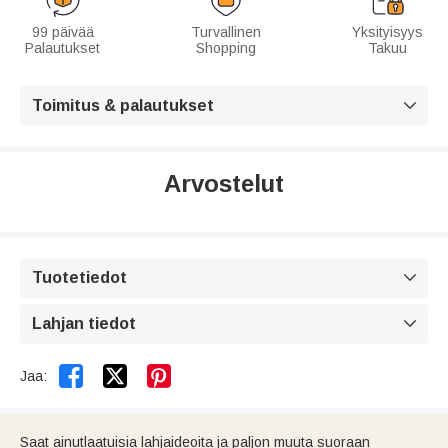
99 päivää
Turvallinen
Yksityisyys
Palautukset
Shopping
Takuu
Toimitus & palautukset

Arvostelut
Tuotetiedot

Lahjan tiedot



Jaa:
Saat ainutlaatuisia lahjaideoita ja paljon muuta suoraan