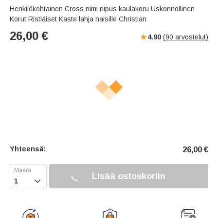
Henkilökohtainen Cross nimi riipus kaulakoru Uskonnollinen
Korut Ristiäiset Kaste lahja naisille Christian
26,00
€
4.90
(
90
arvostelut)
Yhteensä:
26,00
€
Lisää ostoskoriin
