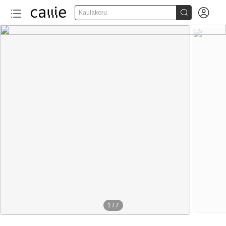


Kaulakoru
1
/
7