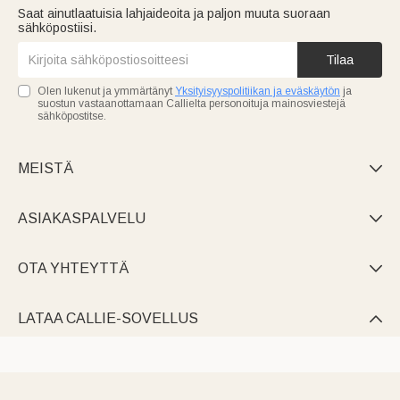
Saat ainutlaatuisia lahjaideoita ja paljon muuta suoraan
sähköpostiisi.
Tilaa
Olen lukenut ja ymmärtänyt
Yksityisyyspolitiikan ja eväskäytön
ja
suostun vastaanottamaan Callielta personoituja mainosviestejä
sähköpostitse.
MEISTÄ

ASIAKASPALVELU

OTA YHTEYTTÄ

LATAA CALLIE-SOVELLUS
