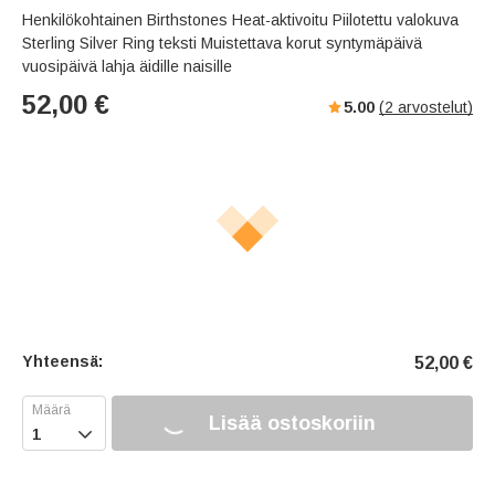
Henkilökohtainen Birthstones Heat-aktivoitu Piilotettu valokuva
Sterling Silver Ring teksti Muistettava korut syntymäpäivä
vuosipäivä lahja äidille naisille
52,00
€
5.00
(
2
arvostelut)
Yhteensä:
52,00
€
Lisää ostoskoriin
