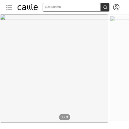


Kaulakoru
1
/
9