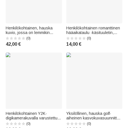
Henkilökohtainen, hauska
Henkilökohtainen romanttinen
kuvio, jossa on lemmikin
hääaikataulu -käsituuletin,
kasvot, pehmeä pitkähihainen
jossa on nimi ja rusetti –
(0)
(0)
kotipyjamasetti nimellä –
häälahjat morsiusneidoille ja
42,00 €
14,00 €
kotivaatteet ja
morsiamelle
syntymäpäivälahja
lemmikkieläinten ystäville ja
omistajille
Henkilökohtainen Y2K-
Yksilöllinen, hauska golf-
digikamerakuvalla varustettu
aiheinen kasvokuvasuunnittelu
jääkaappimagneetti – hauska
– hengittävä stringi- ja
(0)
(0)
sisustustuote, syntymäpäivä-
bokserialusvaatesetti –