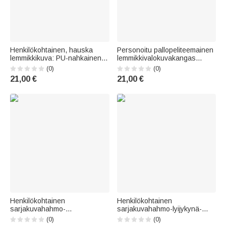
Henkilökohtainen, hauska
Personoitu pallopeliteemainen
lemmikkikuva: PU-nahkainen,
lemmikkivalokuvakangas
vedenpitävä ruokintamatto,
nimellä kehystämätön tai
(0)
(0)
jossa nimi ja teksti –
kehystetty taulu lahja
21,00 €
21,00 €
lemmikkitarvikkeet,
lemmikinomistajalle
syntymäpäivälahja
lemmikinomistajalle
Henkilökohtainen
Henkilökohtainen
sarjakuvahahmo-
sarjakuvahahmo-lyijykynä-
syntymäkukka-magneettinen
omena-banneri, jossa on
(0)
(0)
PU-nahkainen kirjanmerkki-
luokkaluokka ja teksti;