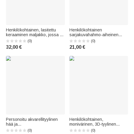
Henkilökohtainen, lasitettu
Henkilökohtainen
keraaminen maljakko, jossa on
sarjakuvahahmo-aiheinen
lemmikin valokuva ja nimi –
puinen minikirjahylly, jossa on
(0)
(0)
hääpäivä- tai
nimi; työpöydän
32,00 €
21,00 €
syntymäpäivälahja
lukunurkkauksen sisustus;
lemmikkieläinten ystäville ja
syntymäpäivälahja tai
omistajille
klubilahja kirjatoukalle tai
kirjastonhoitajalle
Personoitu akvarellityylinen
Henkilökohtainen,
hää ja
monivärinen, 3D-tyylinen
rakkausvalokuvakangas
sarjakuvahahmo-
(0)
(0)
seinäkoriste hääpäivä ja
valokuvakortin pidike, jossa on