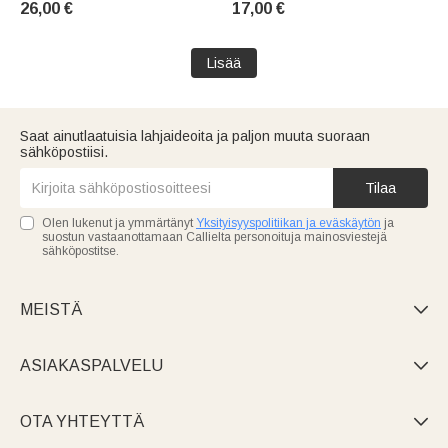
26,00 €
17,00 €
tupaantuliaislahja
teksti – koulun alkuun sopiva
vastanaineille
opettajienpäivälahja opettajille
Lisää
Saat ainutlaatuisia lahjaideoita ja paljon muuta suoraan
sähköpostiisi.
Tilaa
Olen lukenut ja ymmärtänyt
Yksityisyyspolitiikan ja eväskäytön
ja
suostun vastaanottamaan Callielta personoituja mainosviestejä
sähköpostitse.
MEISTÄ

ASIAKASPALVELU

OTA YHTEYTTÄ
