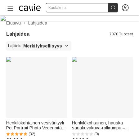


Kaulakoru
Etusivu
Lahjaidea
/
Lahjaidea
7370 Tuotteet

Merkityksellisyys
Lajittelu
Henkilökohtainen vesivärityyli
Henkilökohtainen, hauska
Pet Portrait Photo Vedenpitävä
sarjakuvakuva-rallirumpu –
lemmikkieläinten
vitsikäs syntymäpäivälahja
(32)
(0)
ruokintamatto, jossa on nimi ja
ystäville, perheelle ja