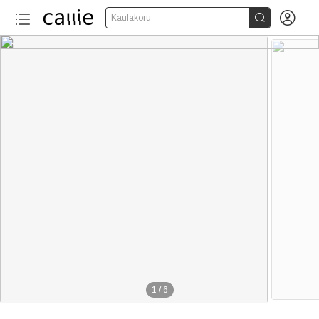


Kaulakoru
1
/
6