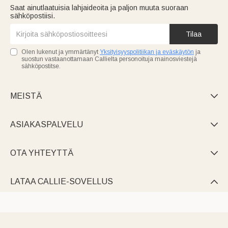
Saat ainutlaatuisia lahjaideoita ja paljon muuta suoraan
sähköpostiisi.
Tilaa
Olen lukenut ja ymmärtänyt
Yksityisyyspolitiikan ja eväskäytön
ja
suostun vastaanottamaan Callielta personoituja mainosviestejä
sähköpostitse.
MEISTÄ

ASIAKASPALVELU

OTA YHTEYTTÄ

LATAA CALLIE-SOVELLUS
