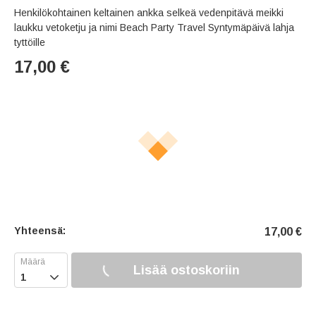
Henkilökohtainen keltainen ankka selkeä vedenpitävä meikki
laukku vetoketju ja nimi Beach Party Travel Syntymäpäivä lahja
tyttöille
17,00
€
Yhteensä:
17,00
€
Lisää ostoskoriin
