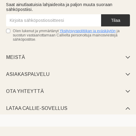
Saat ainutlaatuisia lahjaideoita ja paljon muuta suoraan
sähköpostiisi.
Tilaa
Olen lukenut ja ymmärtänyt
Yksityisyyspolitiikan ja eväskäytön
ja
suostun vastaanottamaan Callielta personoituja mainosviestejä
sähköpostitse.
MEISTÄ

ASIAKASPALVELU

OTA YHTEYTTÄ

LATAA CALLIE-SOVELLUS
