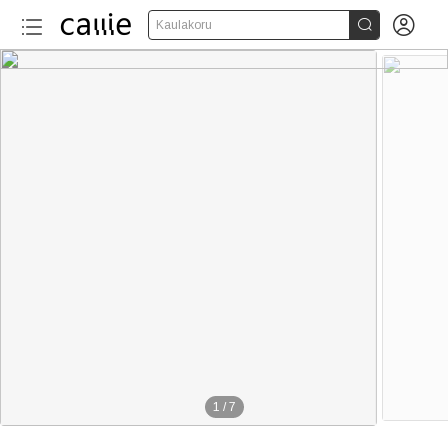


Kaulakoru
1
/
7