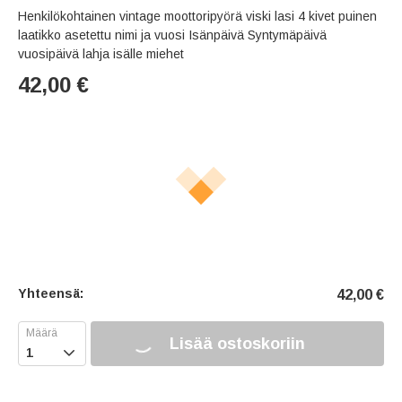
Henkilökohtainen vintage moottoripyörä viski lasi 4 kivet puinen
laatikko asetettu nimi ja vuosi Isänpäivä Syntymäpäivä
vuosipäivä lahja isälle miehet
42,00
€
Yhteensä:
42,00
€
Lisää ostoskoriin
