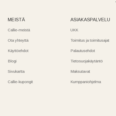
MEISTÄ
ASIAKASPALVELU
Callie-meistä
UKK
Ota yhteyttä
Toimitus ja toimitusajat
Käyttöehdot
Palautusehdot
Blogi
Tietosuojakäytäntö
Sivukartta
Maksutavat
Callie-kupongit
Kumppaniohjelma