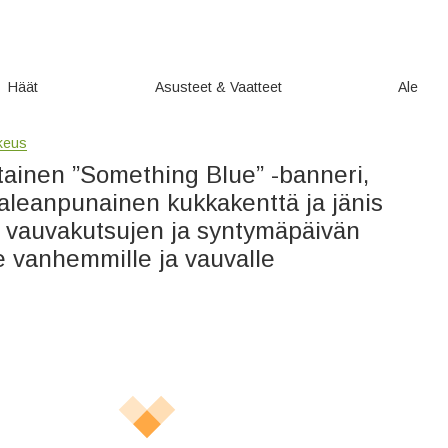
Häät
Asusteet & Vaatteet
Ale
ikeus
tainen ”Something Blue” -banneri,
aleanpunainen kukkakenttä ja jänis
– vauvakutsujen ja syntymäpäivän
le vanhemmille ja vauvalle