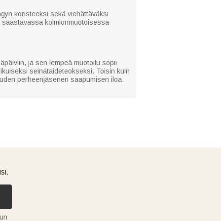
gyn koristeeksi sekä viehättäväksi
ilaa säästävässä kolmionmuotoisessa
äpäiviin, ja sen lempeä muotoilu sopii
kuiseksi seinätaideteokseksi. Toisin kuin
ti uuden perheenjäsenen saapumisen iloa.
si.
tun