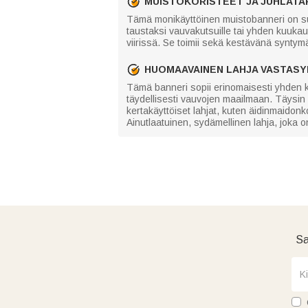
MUISTOKORISTEET JA JUHLATA
Tämä monikäyttöinen muistobanneri on suu
taustaksi vauvakutsuille tai yhden kuuka
viirissä. Se toimii sekä kestävänä syntym
HUOMAAVAINEN LAHJA VASTAS
Tämä banneri sopii erinomaisesti yhden kuu
täydellisesti vauvojen maailmaan. Täysin
kertakäyttöiset lahjat, kuten äidinmaidon
Ainutlaatuinen, sydämellinen lahja, joka o
Sa