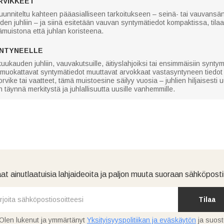
RVIKKEET
nniteltu kahteen pääasialliseen tarkoitukseen – seinä- tai vauvansän
uden juhliin – ja siinä esitetään vauvan syntymätiedot kompaktissa, t
ämuistona että juhlan koristeena.
YNTYNEELLE
kauden juhliin, vauvakutsuille, äitiyslahjoiksi tai ensimmäisiin syntym
 muokattavat syntymätiedot muuttavat arvokkaat vastasyntyneen tiedot i
korvike tai vaatteet, tämä muistoesine säilyy vuosia – juhlien hiljaises
n täynnä merkitystä ja juhlallisuutta uusille vanhemmille.
at ainutlaatuisia lahjaideoita ja paljon muuta suoraan sähköpostii
Tilaa
Olen lukenut ja ymmärtänyt
Yksityisyyspolitiikan ja eväskäytön
ja suos