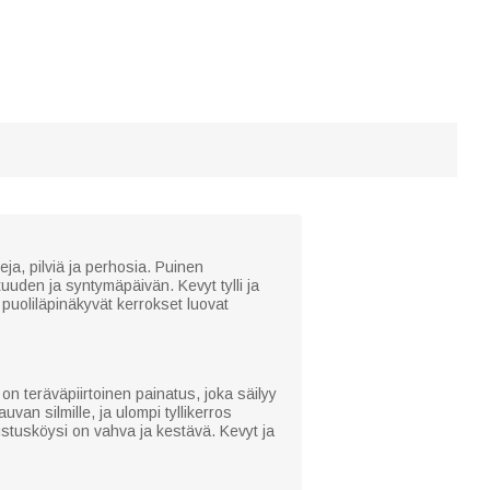
eja, pilviä ja perhosia. Puinen
tuuden ja syntymäpäivän. Kevyt tylli ja
puoliläpinäkyvät kerrokset luovat
on teräväpiirtoinen painatus, joka säilyy
uvan silmille, ja ulompi tyllikerros
ipustusköysi on vahva ja kestävä. Kevyt ja