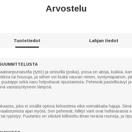
Arvostelu
Tuotetiedot
Lahjan tiedot
SUUNNITTELUSTA
eanpunaisella (tyttö) ja sinisellä (poika), jossa on aitoja, kukkia, kan
mekkoa tai housuja, ja siihen voi lisätä vauvan nimen, syntymäpainon, pi
 puutappi sekä naru helpottavat ripustamista. Pehmeät pastellisävyt ja 
nnä vastasyntyneen lämpöä.
asta, joka ei sisällä optisia kirkastimia eikä voimakkaita hajuja. Siinä 
aalistumista ajan myötä. Sen pehmeät, hillityt värit ovat hellävaraisia va
 tai rypistyy. Puutanko on sileästi kiillotettu ilman teräviä reunoja, ja r