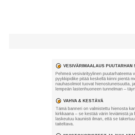
VESIVÄRIMAALAUS PUUTARHAN 
Pehmeä vesivärityylinen puutarhateema vaal
pyykkipidike pitää keskellä kiinni pientä 
nauhasolmiot tuovat hienostuneisuutta, ja
lempeän lastenhuoneen tunnelman – täy
VAHVA & KESTÄVÄ
Tämä banneri on valmistettu hienosta kanka
kirkkaana – se kestää värin leviämistä ja h
laskeutuu kauniisti ilman, että se takertuu
taiteltava.