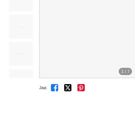
1
/
7


Jaa: