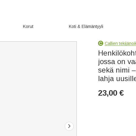
Korut
Koti & Elämäntyyli
Callien tekijäno
Henkilökoh
jossa on va
sekä nimi 
lahja uusil
23,00
€