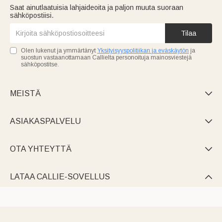
Saat ainutlaatuisia lahjaideoita ja paljon muuta suoraan
sähköpostiisi.
Tilaa
Olen lukenut ja ymmärtänyt
Yksityisyyspolitiikan ja eväskäytön
ja
suostun vastaanottamaan Callielta personoituja mainosviestejä
sähköpostitse.
MEISTÄ

ASIAKASPALVELU

OTA YHTEYTTÄ

LATAA CALLIE-SOVELLUS
