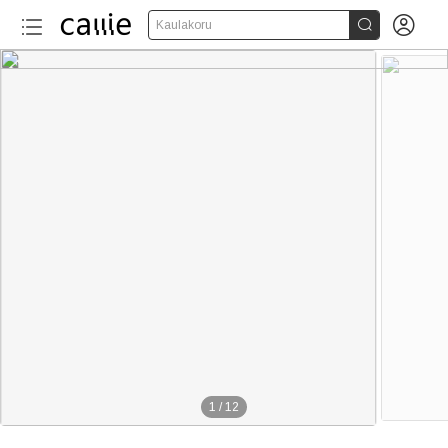


Kaulakoru
1
/
12