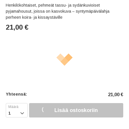
Henkilökohtaiset, pehmeät tassu- ja sydänkuvioiset
pyjamahousut, joissa on kasvokuva – syntymäpäivälahja
perheen koira- ja kissaystäville
21,00
€
Yhteensä:
21,00
€
Lisää ostoskoriin
