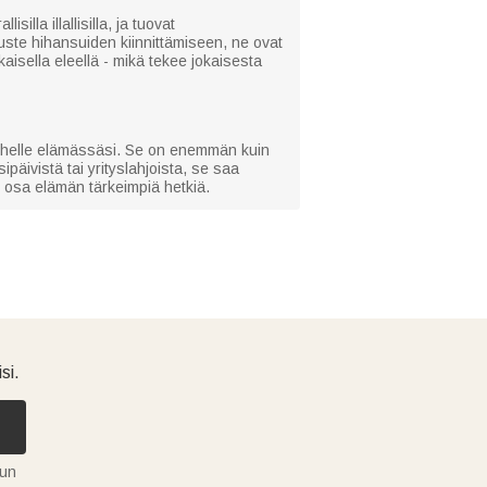
illa illallisilla, ja tuovat
ste hihansuiden kiinnittämiseen, ne ovat
aisella eleellä - mikä tekee jokaisesta
 miehelle elämässäsi. Se on enemmän kuin
päivistä tai yrityslahjoista, se saa
e osa elämän tärkeimpiä hetkiä.
si.
tun