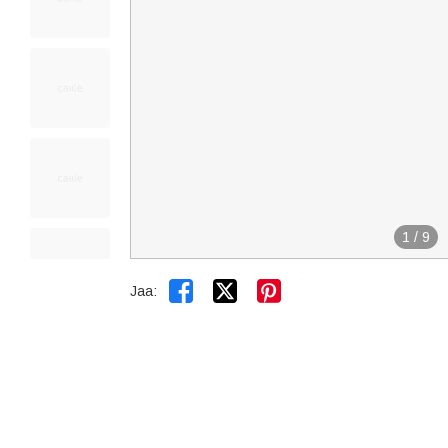
1
/
9


Jaa: