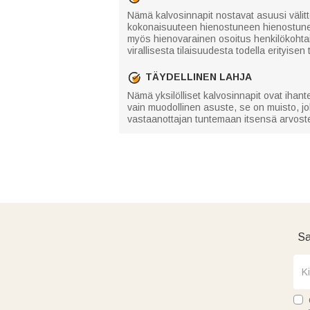
Nämä kalvosinnapit nostavat asuusi välittömä
kokonaisuuteen hienostuneen hienostunei
myös hienovarainen osoitus henkilökohtaise
virallisesta tilaisuudesta todella erityisen
TÄYDELLINEN LAHJA
Nämä yksilölliset kalvosinnapit ovat ihant
vain muodollinen asuste, se on muisto, joka
vastaanottajan tuntemaan itsensä arvostetu
Sa