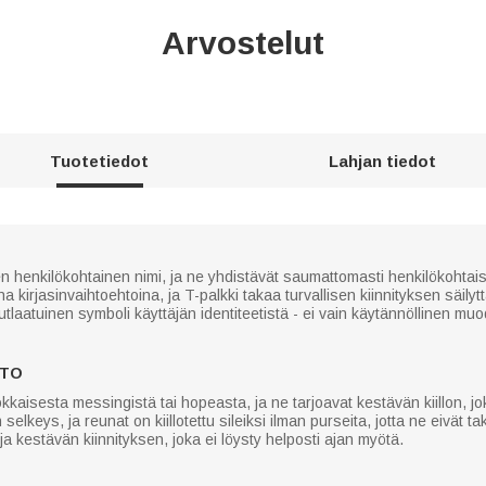
Arvostelut
Tuotetiedot
Lahjan tiedot
 henkilökohtainen nimi, ja ne yhdistävät saumattomasti henkilökohtaise
irjasinvaihtoehtoina, ja T-palkki takaa turvallisen kiinnityksen säilyttä
utlaatuinen symboli käyttäjän identiteetistä - ei vain käytännöllinen mu
ITO
kkaisesta messingistä tai hopeasta, ja ne tarjoavat kestävän kiillon, jo
keys, ja reunat on kiillotettu sileiksi ilman purseita, jotta ne eivät tak
a kestävän kiinnityksen, joka ei löysty helposti ajan myötä.