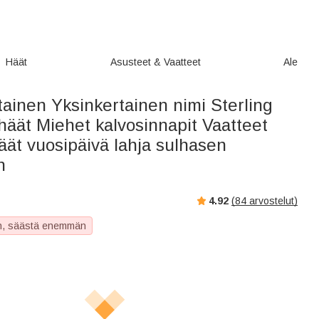
Häät
Asusteet & Vaatteet
Ale
ainen Yksinkertainen nimi Sterling
 häät Miehet kalvosinnapit Vaatteet
äät vuosipäivä lahja sulhasen
n
4.92
(
84
arvostelut)
, säästä enemmän