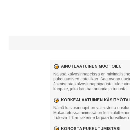
AINUTLAATUINEN MUOTOILU
Näissä kalvosinnapeissa on minimalistinen
pukeutumisen estetiikan. Saatavana useina k
Jokaisesta kalvosinnappiparista tulee ain
kappale, joka kantaa tarinoita ja tunteita.
KORKEALAATUINEN KÄSITYÖTA
Nämä kalvosinnapit on valmistettu ensiluo
Mukautetussa nimessä on kolmiulotteinen sel
Tukeva T-bar-rakenne tarjoaa turvallisen j
KOROSTA PUKEUTUMISTASI