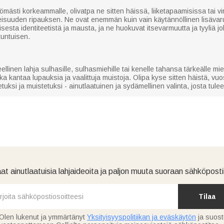
sti korkeammalle, olivatpa ne sitten häissä, liiketapaamisissa tai virallis
suuden ripauksen. Ne ovat enemmän kuin vain käytännöllinen lisävaru
sta identiteetistä ja mausta, ja ne huokuvat itsevarmuutta ja tyyliä jok
 tuntuisen.
eellinen lahja sulhasille, sulhasmiehille tai kenelle tahansa tärkeälle
 kantaa lupauksia ja vaalittuja muistoja. Olipa kyse sitten häistä, vuosi
ksi ja muistetuksi - ainutlaatuinen ja sydämellinen valinta, josta tule
at ainutlaatuisia lahjaideoita ja paljon muuta suoraan sähköpostii
Tilaa
Olen lukenut ja ymmärtänyt
Yksityisyyspolitiikan ja eväskäytön
ja suos