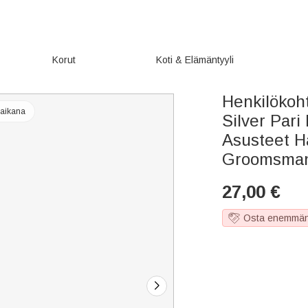
Korut
Koti & Elämäntyyli
Henkilökoht
 aikana
Silver Pari
Asusteet H
Groomsma
27,00
€
Osta enemmän