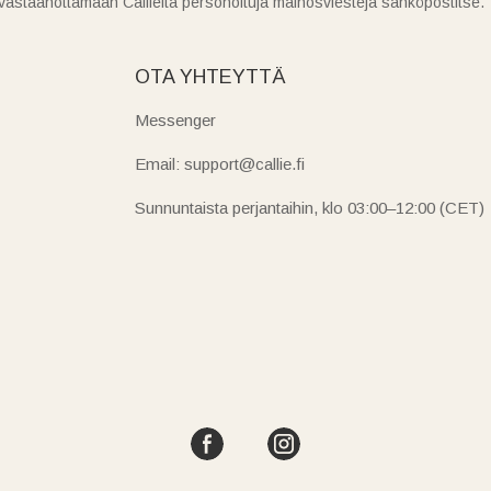
vastaanottamaan Callielta personoituja mainosviestejä sähköpostitse.
OTA YHTEYTTÄ
Messenger
Email: support@callie.fi
Sunnuntaista perjantaihin, klo 03:00–12:00 (CET)