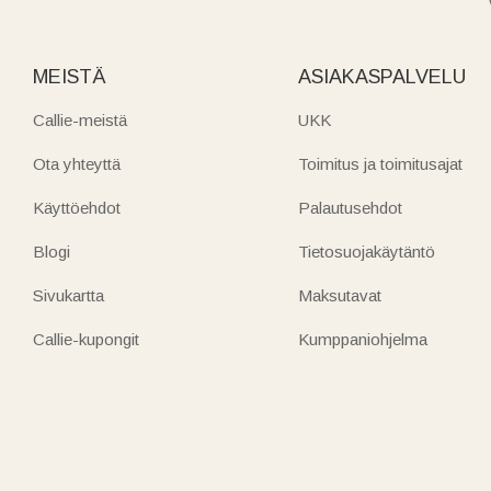
MEISTÄ
ASIAKASPALVELU
Callie-meistä
UKK
Ota yhteyttä
Toimitus ja toimitusajat
Käyttöehdot
Palautusehdot
Blogi
Tietosuojakäytäntö
Sivukartta
Maksutavat
Callie-kupongit
Kumppaniohjelma