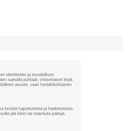
n identiteetin ja muodollisen
en samalla puhtaat, virtaviivaiset linjat.
odollinen asuste, vaan henkilökohtainen
ka kestää hapettumista ja haalistumista.
uulla jää kiinni tai naarmuta paitoja.