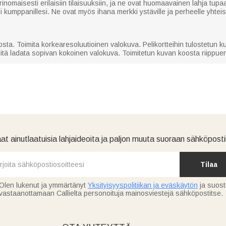
inomaisesti erilaisiin tilaisuuksiin, ja ne ovat huomaavainen lahja tupaan
ksi kumppanillesi. Ne ovat myös ihana merkki ystäville ja perheelle yht
osta. Toimita korkearesoluutioinen valokuva. Pelikortteihin tulostetun k
ritä ladata sopivan kokoinen valokuva. Toimitetun kuvan koosta riippuen
at ainutlaatuisia lahjaideoita ja paljon muuta suoraan sähköpostii
Tilaa
Olen lukenut ja ymmärtänyt
Yksityisyyspolitiikan ja eväskäytön
ja suos
vastaanottamaan Callielta personoituja mainosviestejä sähköpostitse.