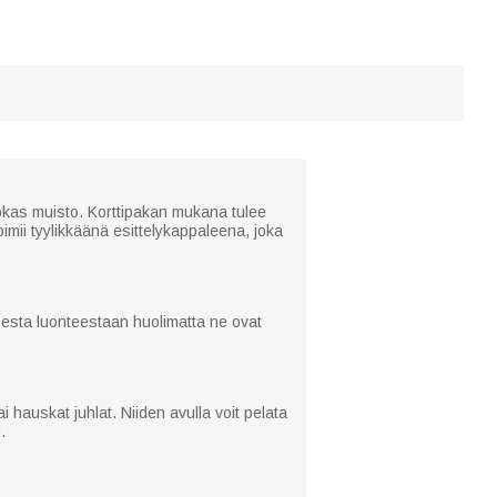
arvokas muisto. Korttipakan mukana tulee
oimii tyylikkäänä esittelykappaleena, joka
isesta luonteestaan huolimatta ne ovat
 hauskat juhlat. Niiden avulla voit pelata
.