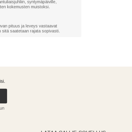
tuliaisjuhliin, syntymäpäiville,
eisten kokemusten muistoksi.
uvan pituus ja leveys vastaavat
 sitä saatetaan rajata sopivasti.
si.
tun