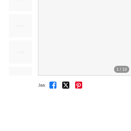
1
/
10


Jaa: