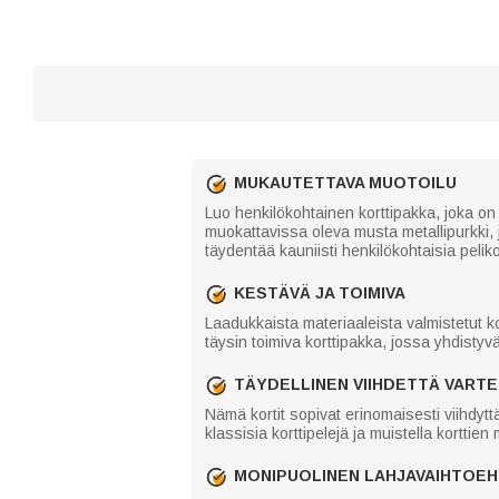
MUKAUTETTAVA MUOTOILU
Luo henkilökohtainen korttipakka, joka on k
muokattavissa oleva musta metallipurkki, j
täydentää kauniisti henkilökohtaisia peliko
KESTÄVÄ JA TOIMIVA
Laadukkaista materiaaleista valmistetut k
täysin toimiva korttipakka, jossa yhdistyv
TÄYDELLINEN VIIHDETTÄ VART
Nämä kortit sopivat erinomaisesti viihdytt
klassisia korttipelejä ja muistella korttie
MONIPUOLINEN LAHJAVAIHTOE