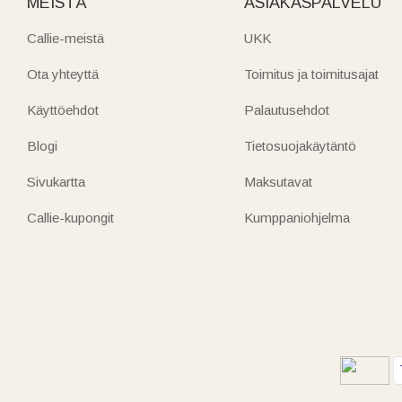
MEISTÄ
ASIAKASPALVELU
Callie-meistä
UKK
Ota yhteyttä
Toimitus ja toimitusajat
Käyttöehdot
Palautusehdot
Blogi
Tietosuojakäytäntö
Sivukartta
Maksutavat
Callie-kupongit
Kumppaniohjelma