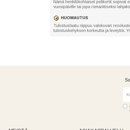
Nämä henkilökohtaiset pelikortit sopivat er
vuosipäiville tai jopa romanttiseksi lahja
HUOMAUTUS
Tulostuslaatu riippuu valokuvan resoluuti
tulostuskehyksen korkeutta ja leveyttä. Y
Sa