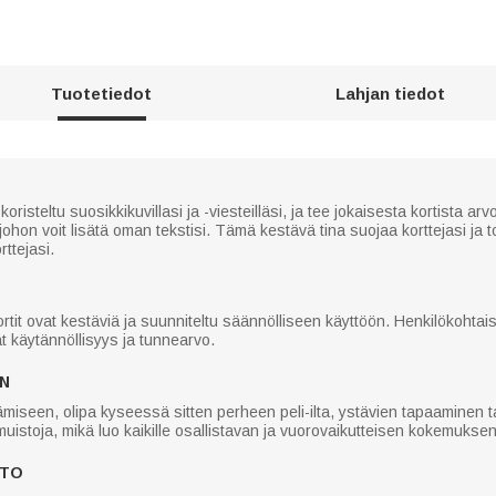
Tuotetiedot
Lahjan tiedot
oristeltu suosikkikuvillasi ja -viesteilläsi, ja tee jokaisesta kortista 
ohon voit lisätä oman tekstisi. Tämä kestävä tina suojaa korttejasi ja t
rttejasi.
ortit ovat kestäviä ja suunniteltu säännölliseen käyttöön. Henkilökohta
ät käytännöllisyys ja tunnearvo.
EN
ämiseen, olipa kyseessä sitten perheen peli-ilta, ystävien tapaaminen tai
n muistoja, mikä luo kaikille osallistavan ja vuorovaikutteisen kokemuksen
HTO