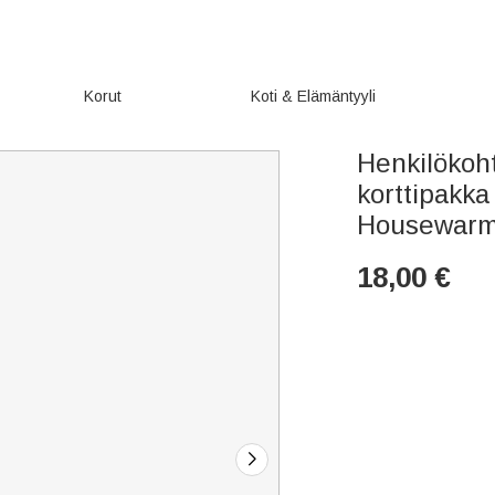
Korut
Koti & Elämäntyyli
Henkilökoht
korttipakka
Housewarmi
18,00
€