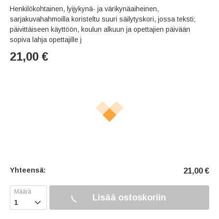
Henkilökohtainen, lyijykynä- ja värikynäaiheinen,
sarjakuvahahmoilla koristeltu suuri säilytyskori, jossa teksti;
päivittäiseen käyttöön, koulun alkuun ja opettajien päivään
sopiva lahja opettajille j
21,00
€
Yhteensä:
21,00
€
Lisää ostoskoriin
