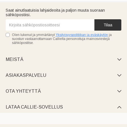
Saat ainutlaatuisia lahjaideoita ja paljon muuta suoraan
sähköpostiisi.
Tilaa
Olen lukenut ja ymmärtänyt
Yksityisyyspolitiikan ja eväskäytön
ja
suostun vastaanottamaan Callielta personoituja mainosviestejä
sähköpostitse.
MEISTÄ

ASIAKASPALVELU

OTA YHTEYTTÄ

LATAA CALLIE-SOVELLUS
