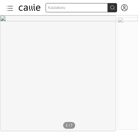


Kaulakoru
1
/
7