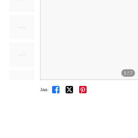
1
/
7


Jaa: