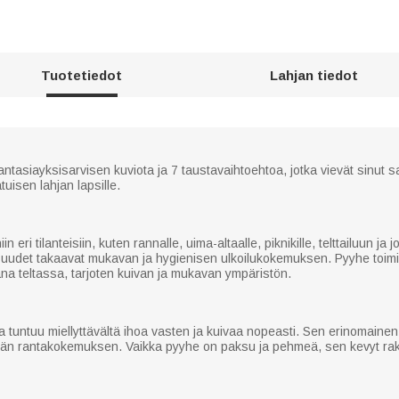
Tuotetiedot
Lahjan tiedot
tasiayksisarvisen kuviota ja 7 taustavaihtoehtoa, jotka vievät sinut 
atuisen lahjan lapsille.
eri tilanteisiin, kuten rannalle, uima-altaalle, piknikille, telttailuun j
suudet takaavat mukavan ja hygienisen ulkoilukokemuksen. Pyyhe toimi
stana teltassa, tarjoten kuivan ja mukavan ympäristön.
 tuntuu miellyttävältä ihoa vasten ja kuivaa nopeasti. Sen erinomainen 
än rantakokemuksen. Vaikka pyyhe on paksu ja pehmeä, sen kevyt raken