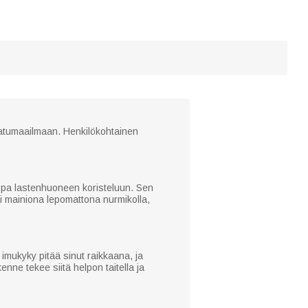
satumaailmaan. Henkilökohtainen
a jopa lastenhuoneen koristeluun. Sen
i mainiona lepomattona nurmikolla,
imukyky pitää sinut raikkaana, ja
ne tekee siitä helpon taitella ja