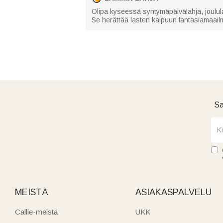
Olipa kyseessä syntymäpäivälahja, joululah
Se herättää lasten kaipuun fantasiamaailma
Sa
MEISTÄ
ASIAKASPALVELU
Callie-meistä
UKK