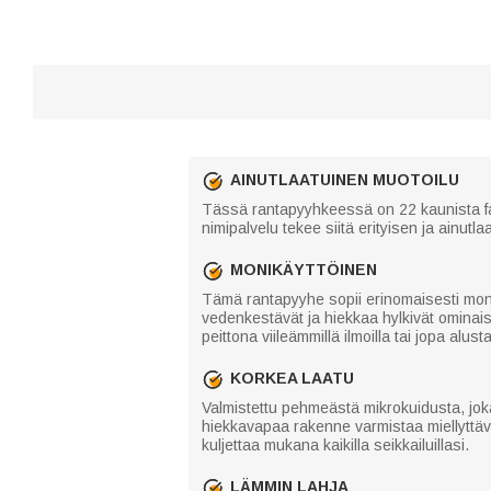
AINUTLAATUINEN MUOTOILU
Tässä rantapyyhkeessä on 22 kaunista fan
nimipalvelu tekee siitä erityisen ja ainutla
MONIKÄYTTÖINEN
Tämä rantapyyhe sopii erinomaisesti moniin 
vedenkestävät ja hiekkaa hylkivät ominai
peittona viileämmillä ilmoilla tai jopa alu
KORKEA LAATU
Valmistettu pehmeästä mikrokuidusta, joka
hiekkavapaa rakenne varmistaa miellyttäv
kuljettaa mukana kaikilla seikkailuillasi.
LÄMMIN LAHJA