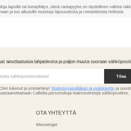
ja lapsille tai lomayllätys, tämä rantapyyhe on täydellinen valinta rakk
an ja tuo aikuisille muistoja lapsuudesta ja romanttisista hetkistä.
at ainutlaatuisia lahjaideoita ja paljon muuta suoraan sähköpostii
Tilaa
Olen lukenut ja ymmärtänyt
Yksityisyyspolitiikan ja eväskäytön
ja suos
vastaanottamaan Callielta personoituja mainosviestejä sähköpostitse.
OTA YHTEYTTÄ
Messenger