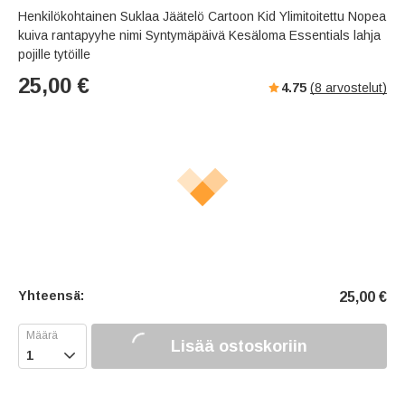
Henkilökohtainen Suklaa Jäätelö Cartoon Kid Ylimitoitettu Nopea
kuiva rantapyyhe nimi Syntymäpäivä Kesäloma Essentials lahja
pojille tytöille
25,00
€
4.75
(
8
arvostelut)
Yhteensä:
25,00
€
Lisää ostoskoriin
