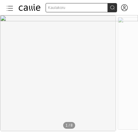


Kaulakoru
1
/
8