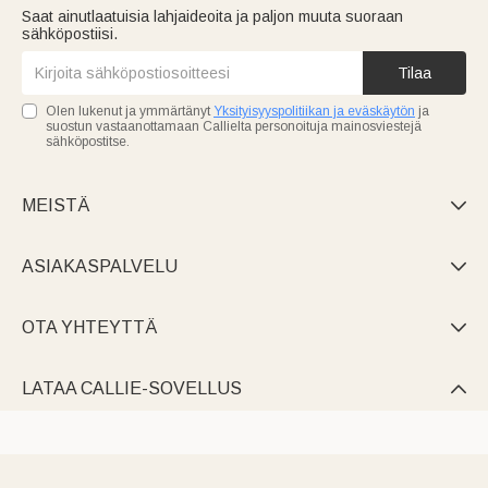
Saat ainutlaatuisia lahjaideoita ja paljon muuta suoraan
sähköpostiisi.
Tilaa
Olen lukenut ja ymmärtänyt
Yksityisyyspolitiikan ja eväskäytön
ja
suostun vastaanottamaan Callielta personoituja mainosviestejä
sähköpostitse.
MEISTÄ

ASIAKASPALVELU

OTA YHTEYTTÄ

LATAA CALLIE-SOVELLUS
