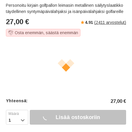
Personoitu kirjain golfpallon leimasin metallinen säilytyslaatikko
täydellinen syntymäpäivälahjaksi ja isänpäivälahjaksi golfareille
27,00
€
4.91
(
2411
arvostelut)
Osta enemmän, säästä enemmän
Yhteensä:
27,00
€
Lisää ostoskoriin
