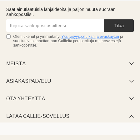
Saat ainutlaatuisia lahjaideoita ja paljon muuta suoraan
sähköpostiisi.
Tilaa
Olen lukenut ja ymmärtänyt
Yksityisyyspolitiikan ja eväskäytön
ja
suostun vastaanottamaan Callielta personoituja mainosviestejä
sähköpostitse.
MEISTÄ

ASIAKASPALVELU

OTA YHTEYTTÄ

LATAA CALLIE-SOVELLUS
