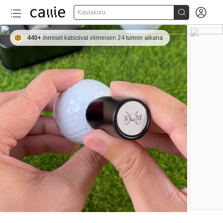


Kaulakoru
440+
ihmiset katsoivat viimeisen 24 tunnin aikana