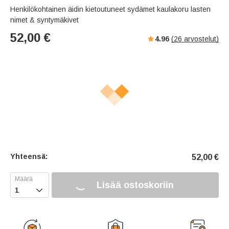
Henkilökohtainen äidin kietoutuneet sydämet kaulakoru lasten
nimet & syntymäkivet
52,00
€
4.96
(
26
arvostelut)
Yhteensä:
52,00
€
Lisää ostoskoriin
