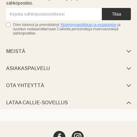
sähköpostiisi.
Tilaa
Olen lukenut ja ymmärtänyt
Yksityisyyspolitiikan ja eväskäytön
ja
suostun vastaanottamaan Callielta personoituja mainosviestejä
sähköpostitse.
MEISTÄ

ASIAKASPALVELU

OTA YHTEYTTÄ

LATAA CALLIE-SOVELLUS
