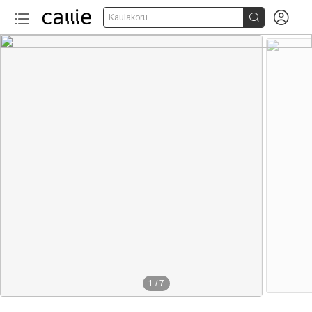


Kaulakoru
1
/
7