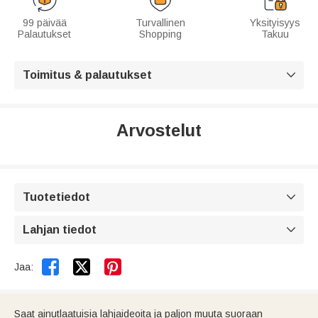
99 päivää
Turvallinen
Yksityisyys
Palautukset
Shopping
Takuu
Toimitus & palautukset

Arvostelut
Tuotetiedot

Lahjan tiedot



Jaa:
Saat ainutlaatuisia lahjaideoita ja paljon muuta suoraan