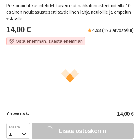
Personoidut käsintehdyt kaiverretut nahkatunnisteet niiteillä 10
osainen neuleasustesetti täydellinen lahja neulojille ja ompelun
ystäville
14,00
€
4.93
(
193
arvostelut)
Osta enemmän, säästä enemmän
Yhteensä:
14,00
€
Lisää ostoskoriin
