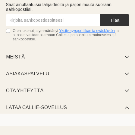
Saat ainutlaatuisia lahjaideoita ja paljon muuta suoraan
sähköpostiisi.
Tilaa
Olen lukenut ja ymmärtänyt
Yksityisyyspolitiikan ja eväskäytön
ja
suostun vastaanottamaan Callielta personoituja mainosviestejä
sähköpostitse.
MEISTÄ

ASIAKASPALVELU

OTA YHTEYTTÄ

LATAA CALLIE-SOVELLUS
