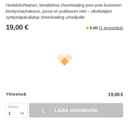
Henkilökohtainen, kimalteleva cheerleading-pom-pom-kuvioinen
kiristysnauhakassi, jossa on joukkueen nimi – ulkoilulajien
syntymäpäivälahja cheerleading-urheilijoille
19,00
€
5.00
(
3
arvostelut)
Yhteensä:
19,00
€
Lisää ostoskoriin
