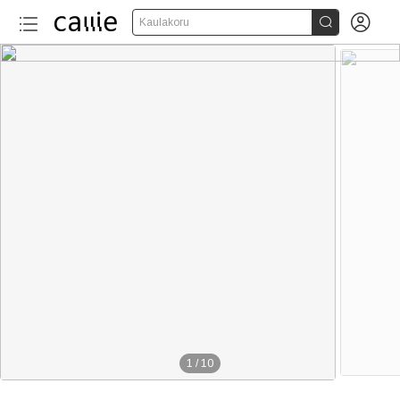


Kaulakoru
1
/
10