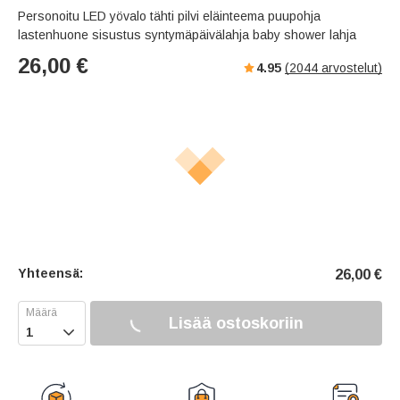
Personoitu LED yövalo tähti pilvi eläinteema puupohja
lastenhuone sisustus syntymäpäivälahja baby shower lahja
26,00
€
4.95
(
2044
arvostelut)
Yhteensä:
26,00
€
Lisää ostoskoriin
