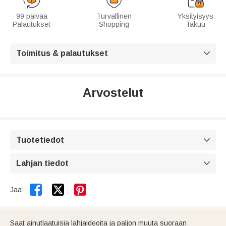
99 päivää
Turvallinen
Yksityisyys
Palautukset
Shopping
Takuu
Toimitus & palautukset

Arvostelut
Tuotetiedot

Lahjan tiedot



Jaa:
Saat ainutlaatuisia lahjaideoita ja paljon muuta suoraan