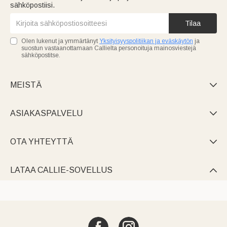
sähköpostiisi.
Tilaa
Olen lukenut ja ymmärtänyt
Yksityisyyspolitiikan ja eväskäytön
ja
suostun vastaanottamaan Callielta personoituja mainosviestejä
sähköpostitse.
MEISTÄ

ASIAKASPALVELU

OTA YHTEYTTÄ

LATAA CALLIE-SOVELLUS
