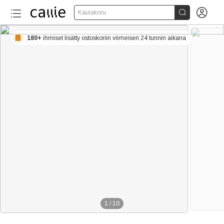


Kaulakoru
180+
ihmiset lisätty ostoskoriin viimeisen 24 tunnin aikana
1
/
10