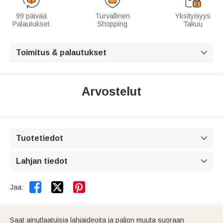
99 päivää
Turvallinen
Yksityisyys
Palautukset
Shopping
Takuu
Toimitus & palautukset

Arvostelut
Tuotetiedot

Lahjan tiedot



Jaa:
Saat ainutlaatuisia lahjaideoita ja paljon muuta suoraan