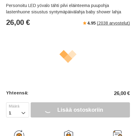
Personoitu LED yövalo tähti pilvi eläinteema puupohja
lastenhuone sisustus syntymäpäivälahja baby shower lahja
26,00
€
4.95
(
2038
arvostelut)
Yhteensä:
26,00
€
Lisää ostoskoriin
