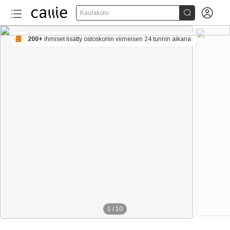


Kaulakoru
200+
ihmiset lisätty ostoskoriin viimeisen 24 tunnin aikana
1
/
10