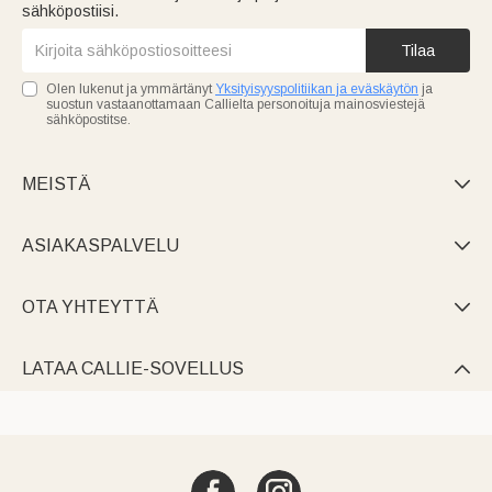
sähköpostiisi.
Tilaa
Olen lukenut ja ymmärtänyt
Yksityisyyspolitiikan ja eväskäytön
ja
suostun vastaanottamaan Callielta personoituja mainosviestejä
sähköpostitse.
MEISTÄ

ASIAKASPALVELU

OTA YHTEYTTÄ

LATAA CALLIE-SOVELLUS
