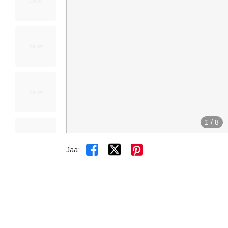
1
/
8


Jaa: