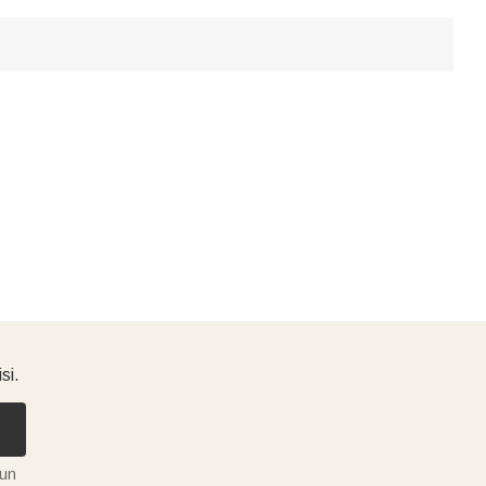
si.
tun