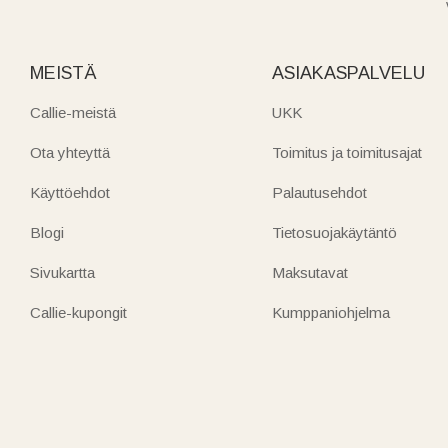
MEISTÄ
ASIAKASPALVELU
Callie-meistä
UKK
Ota yhteyttä
Toimitus ja toimitusajat
Käyttöehdot
Palautusehdot
Blogi
Tietosuojakäytäntö
Sivukartta
Maksutavat
Callie-kupongit
Kumppaniohjelma