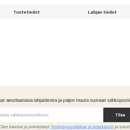
Tuotetiedot
Lahjan tiedot
at ainutlaatuisia lahjaideoita ja paljon muuta suoraan sähköpostii
Tilaa
Olen lukenut ja ymmärtänyt
Yksityisyyspolitiikan ja eväskäytön
ja suos