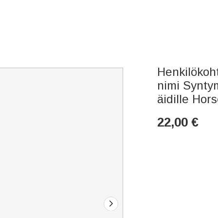
Henkilökoh
nimi Synty
äidille Hor
22,00
€