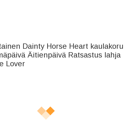
tainen Dainty Horse Heart kaulakoru
mäpäivä Äitienpäivä Ratsastus lahja
se Lover