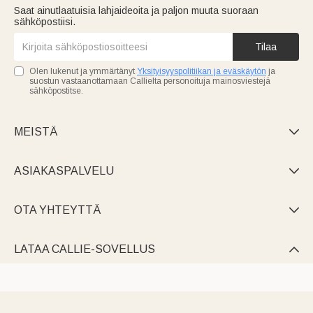
Saat ainutlaatuisia lahjaideoita ja paljon muuta suoraan
sähköpostiisi.
Tilaa
Olen lukenut ja ymmärtänyt
Yksityisyyspolitiikan ja eväskäytön
ja
suostun vastaanottamaan Callielta personoituja mainosviestejä
sähköpostitse.
MEISTÄ

ASIAKASPALVELU

OTA YHTEYTTÄ

LATAA CALLIE-SOVELLUS
