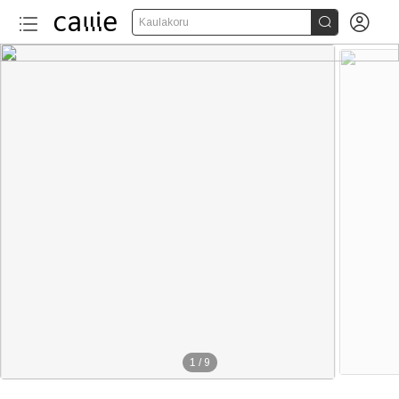


Kaulakoru
170+
1
/
9