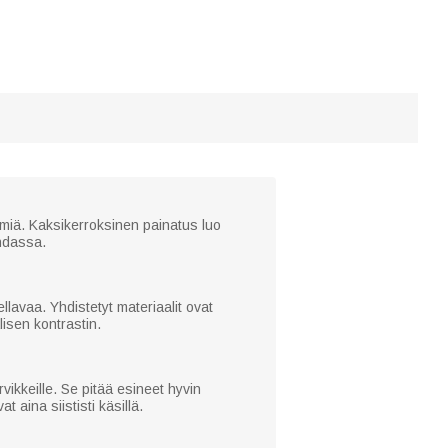
 nimiä. Kaksikerroksinen painatus luo
ohdassa.
lavaa. Yhdistetyt materiaalit ovat
lisen kontrastin.
vikkeille. Se pitää esineet hyvin
t aina siististi käsillä.