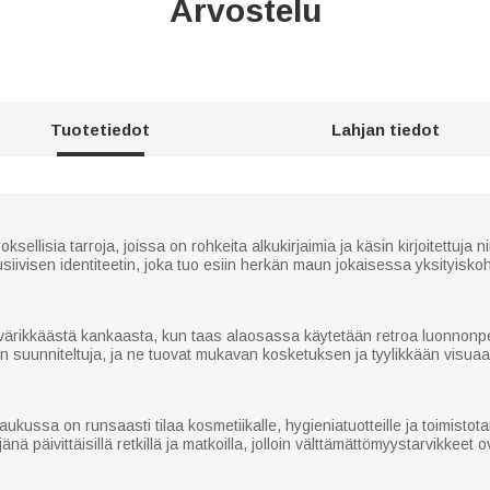
Arvostelu
Tuotetiedot
Lahjan tiedot
oksellisia tarroja, joissa on rohkeita alkukirjaimia ja käsin kirjoitettuja
lusiivisen identiteetin, joka tuo esiin herkän maun jokaisessa yksityisk
värikkäästä kankaasta, kun taas alaosassa käytetään retroa luonnonpel
öön suunniteltuja, ja ne tuovat mukavan kosketuksen ja tyylikkään visuaa
kussa on runsaasti tilaa kosmetiikalle, hygieniatuotteille ja toimistotar
nä päivittäisillä retkillä ja matkoilla, jolloin välttämättömyystarvikkeet ova