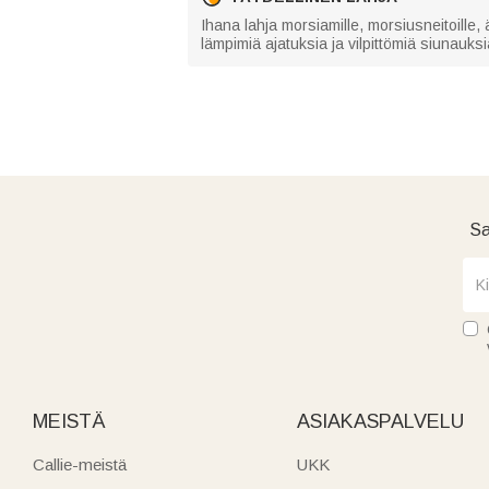
Ihana lahja morsiamille, morsiusneitoille, ä
lämpimiä ajatuksia ja vilpittömiä siunauksia
Sa
MEISTÄ
ASIAKASPALVELU
Callie-meistä
UKK