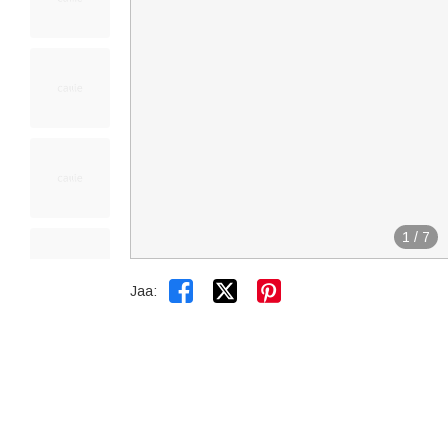
1
/
7


Jaa: