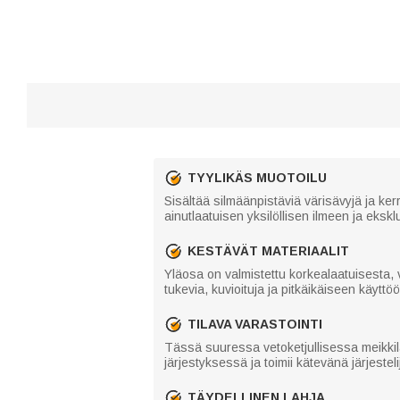
TYYLIKÄS MUOTOILU
Sisältää silmäänpistäviä värisävyjä ja kerr
ainutlaatuisen yksilöllisen ilmeen ja eksk
KESTÄVÄT MATERIAALIT
Yläosa on valmistettu korkealaatuisesta, 
tukevia, kuvioituja ja pitkäikäiseen käytt
TILAVA VARASTOINTI
Tässä suuressa vetoketjullisessa meikkilau
järjestyksessä ja toimii kätevänä järjestelijä
TÄYDELLINEN LAHJA