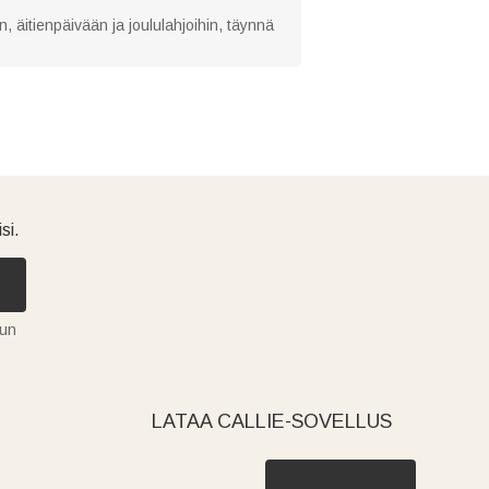
in, äitienpäivään ja joululahjoihin, täynnä
si.
tun
LATAA CALLIE-SOVELLUS