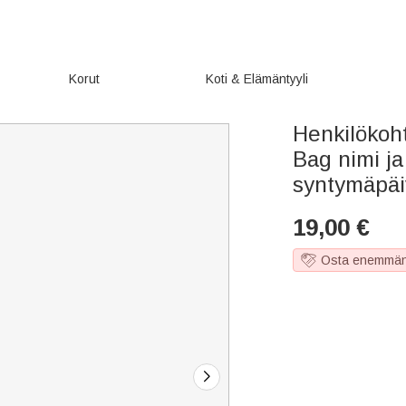
Korut
Koti & Elämäntyyli
Henkilökoh
Bag nimi ja 
syntymäpäiv
19,00
€
Osta enemmän