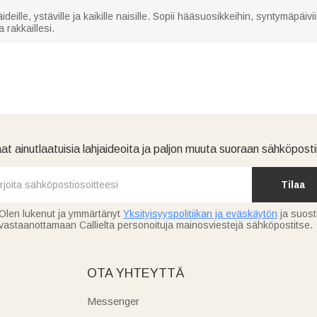
ideille, ystäville ja kaikille naisille. Sopii hääsuosikkeihin, syntymäpäivi
 rakkaillesi.
at ainutlaatuisia lahjaideoita ja paljon muuta suoraan sähköpostii
Tilaa
Olen lukenut ja ymmärtänyt
Yksityisyyspolitiikan ja eväskäytön
ja suos
vastaanottamaan Callielta personoituja mainosviestejä sähköpostitse.
OTA YHTEYTTÄ
Messenger