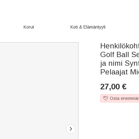
Korut
Koti & Elämäntyyli
Henkilökoh
Golf Ball Se
ja nimi Syn
Pelaajat M
27,00
€
Osta enemmän