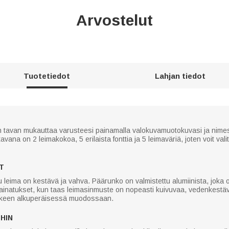
Arvostelut
Tuotetiedot
Lahjan tiedot
n tavan mukauttaa varusteesi painamalla valokuvamuotokuvasi ja nimesi 
ttavana on 2 leimakokoa, 5 erilaista fonttia ja 5 leimaväriä, joten voit val
T
tu leima on kestävä ja vahva. Päärunko on valmistettu alumiinista, joka
painatukset, kun taas leimasinmuste on nopeasti kuivuvaa, vedenkestäv
vakkeen alkuperäisessä muodossaan.
HIN