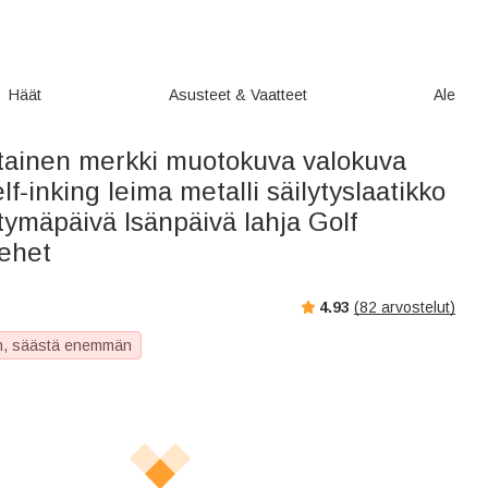
Häät
Asusteet & Vaatteet
Ale
tainen merkki muotokuva valokuva
lf-inking leima metalli säilytyslaatikko
tymäpäivä Isänpäivä lahja Golf
iehet
4.93
(
82
arvostelut)
, säästä enemmän