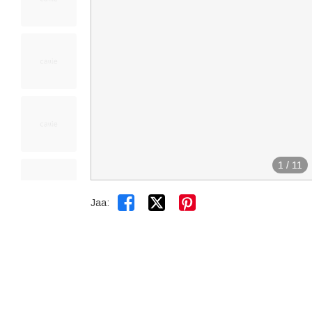
1
/
11


Jaa: