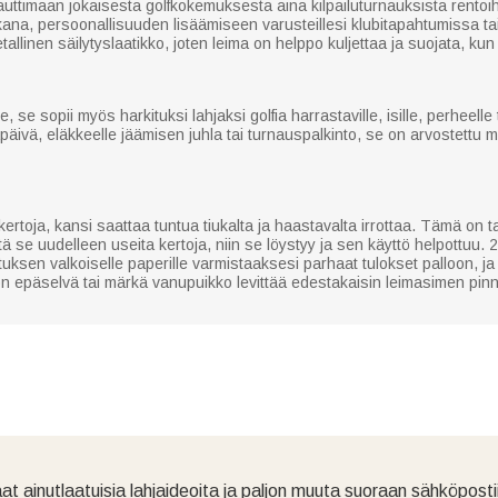
ttimaan jokaisesta golfkokemuksesta aina kilpailuturnauksista rentoihin 
ana, persoonallisuuden lisäämiseen varusteillesi klubitapahtumissa tai 
llinen säilytyslaatikko, joten leima on helppo kuljettaa ja suojata, kun 
 sopii myös harkituksi lahjaksi golfia harrastaville, isille, perheelle ta
ivä, eläkkeelle jäämisen juhla tai turnauspalkinto, se on arvostettu mui
rtoja, kansi saattaa tuntua tiukalta ja haastavalta irrottaa. Tämä on ta
itä se uudelleen useita kertoja, niin se löystyy ja sen käyttö helpottuu.
uksen valkoiselle paperille varmistaaksesi parhaat tulokset palloon, ja
 on epäselvä tai märkä vanupuikko levittää edestakaisin leimasimen pinna
at ainutlaatuisia lahjaideoita ja paljon muuta suoraan sähköpostii