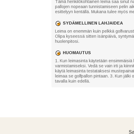
Tämä henkilökohtainen leima saa sinut nau
pallojen nopeaan tunnistamiseen pelin aik
esittelyyn kentällä. Mukana tulee myös meta
SYDÄMELLINEN LAHJAIDEA
Leima on enemmän kuin pelkkä golfvaruste, se
Olipa kyseessä sitten isänpäivä, syntymäpä
huolenpitosi.
HUOMAUTUS
1. Kun leimasinta käytetään ensimmäisiä ke
varmistamiseksi. Vedä se vain irti ja kiinn
käytä leimasinta testataksesi mustepainat
leimaa se golfpallon pintaan. 3. Kun jälki
tavalla kuin edellä.
Sa