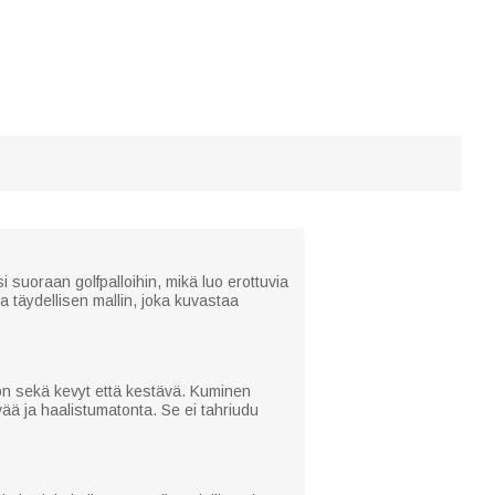
suoraan golfpalloihin, mikä luo erottuvia
ita täydellisen mallin, joka kuvastaa
 on sekä kevyt että kestävä. Kuminen
ää ja haalistumatonta. Se ei tahriudu