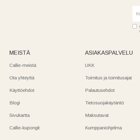
MEISTÄ
ASIAKASPALVELU
Callie-meistä
UKK
Ota yhteyttä
Toimitus ja toimitusajat
Käyttöehdot
Palautusehdot
Blogi
Tietosuojakäytäntö
Sivukartta
Maksutavat
Callie-kupongit
Kumppaniohjelma