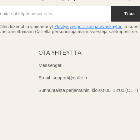
Tilaa
Olen lukenut ja ymmärtänyt
Yksityisyyspolitiikan ja eväskäytön
ja suos
vastaanottamaan Callielta personoituja mainosviestejä sähköpostitse.
OTA YHTEYTTÄ
Messenger
Email: support@callie.fi
Sunnuntaista perjantaihin, klo 03:00–12:00 (CET)