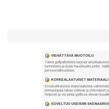
VIEHÄTTÄVÄ MUOTOILU
Tämä golfpalloleima tarjoaa ainutlaatuise
tunnisteita ja lisää hauskuutta peliin. Vali
persoonallisuuttasi.
KORKEALAATUISET MATERIAALI
Ensiluokkaisista materiaaleista valmistet
leimasinpää takaa selkeät ja yhtenäiset 
helposti ja voi pitää golfissa olevan ku
SOVELTUU USEISIIN SKENAARIOI