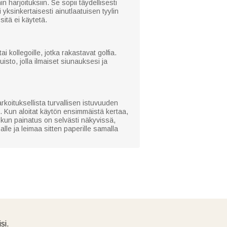
harjoituksiin. Se sopii täydellisesti
yksinkertaisesti ainutlaatuisen tyylin
sitä ei käytetä.
i kollegoille, jotka rakastavat golfia.
sto, jolla ilmaiset siunauksesi ja
rkoituksellista turvallisen istuvuuden
 2. Kun aloitat käytön ensimmäistä kertaa,
 kun painatus on selvästi näkyvissä,
lle ja leimaa sitten paperille samalla
si.