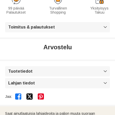
99 päivää
Turvallinen
Yksityisyys
Palautukset
Shopping
Takuu
Toimitus & palautukset

Arvostelu
Tuotetiedot

Lahjan tiedot



Jaa:
Saat ainutlaatuisia lahjaideoita ja paljon muuta suoraan