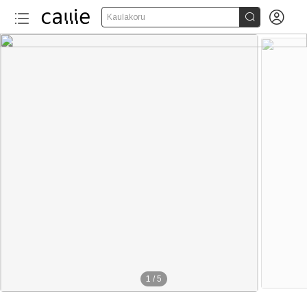


Kaulakoru
1
/
5