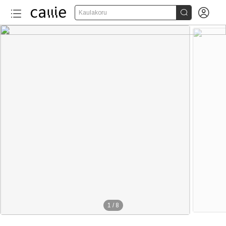


Kaulakoru
1
/
8