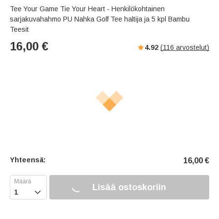
Tee Your Game Tie Your Heart - Henkilökohtainen
sarjakuvahahmo PU Nahka Golf Tee haltija ja 5 kpl Bambu
Teesit
16,00
€
4.92
(
116
arvostelut)
Yhteensä:
16,00
€
Lisää ostoskoriin
