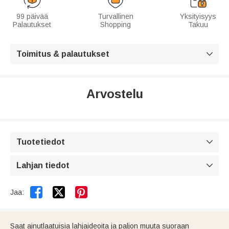
99 päivää
Turvallinen
Yksityisyys
Palautukset
Shopping
Takuu
Toimitus & palautukset

Arvostelu
Tuotetiedot

Lahjan tiedot



Jaa:
Saat ainutlaatuisia lahjaideoita ja paljon muuta suoraan