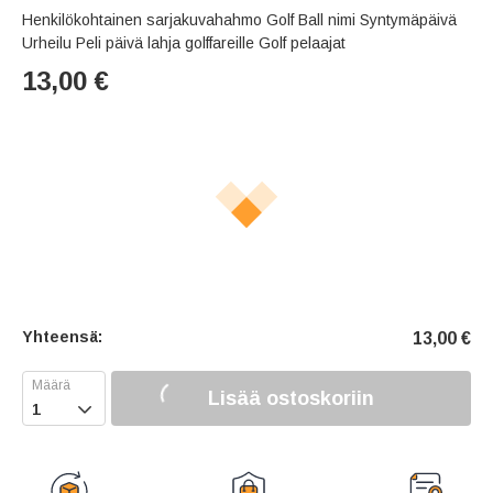
Henkilökohtainen sarjakuvahahmo Golf Ball nimi Syntymäpäivä
Urheilu Peli päivä lahja golffareille Golf pelaajat
13,00
€
Yhteensä:
13,00
€
Lisää ostoskoriin
