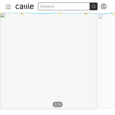


Kaulakoru
1
/
8