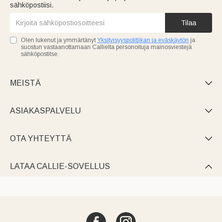
sähköpostiisi.
Tilaa
Olen lukenut ja ymmärtänyt
Yksityisyyspolitiikan ja eväskäytön
ja
suostun vastaanottamaan Callielta personoituja mainosviestejä
sähköpostitse.
MEISTÄ

ASIAKASPALVELU

OTA YHTEYTTÄ

LATAA CALLIE-SOVELLUS
