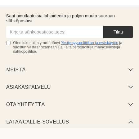
Saat ainutlaatuisia lahjaideoita ja paljon muuta suoraan
sähköpostiisi.
Tilaa
Olen lukenut ja ymmärtänyt
Yksityisyyspolitiikan ja eväskäytön
ja
suostun vastaanottamaan Callielta personoituja mainosviestejä
sähköpostitse.
MEISTÄ

ASIAKASPALVELU

OTA YHTEYTTÄ

LATAA CALLIE-SOVELLUS
