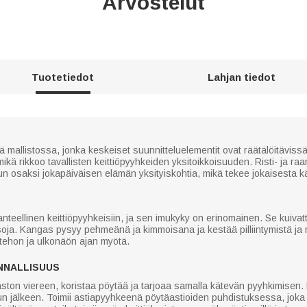
Arvostelut
Tuotetiedot
Lahjan tiedot
 mallistossa, jonka keskeiset suunnitteluelementit ovat räätälöitävissä
kä rikkoo tavallisten keittiöpyyhkeiden yksitoikkoisuuden. Risti- ja raama
un osaksi jokapäiväisen elämän yksityiskohtia, mikä tekee jokaisesta kä
hanteellinen keittiöpyyhkeisiin, ja sen imukyky on erinomainen. Se kuiv
ötasoja. Kangas pysyy pehmeänä ja kimmoisana ja kestää pilliintymistä 
stehon ja ulkonäön ajan myötä.
NNALLISUUS
ston viereen, koristaa pöytää ja tarjoaa samalla kätevän pyyhkimisen. 
sun jälkeen. Toimii astiapyyhkeenä pöytäastioiden puhdistuksessa, joka 