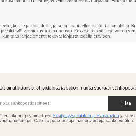
sältävä muotoilu toimii myös keittiökoristeena - näkyvästi esillä ja tuo a
eelle, kokille ja kotiäideille, ja se on ihanteellinen arki- tai lomalahja. Kris
a välittävät kunnioitusta ja siunausta. Kokkeja tai kotiäitejä varten se
, kun taas lahjaelementit tekevät lahjasta todella erityisen.
at ainutlaatuisia lahjaideoita ja paljon muuta suoraan sähköpostii
Tilaa
Olen lukenut ja ymmärtänyt
Yksityisyyspolitiikan ja eväskäytön
ja suos
vastaanottamaan Callielta personoituja mainosviestejä sähköpostitse.