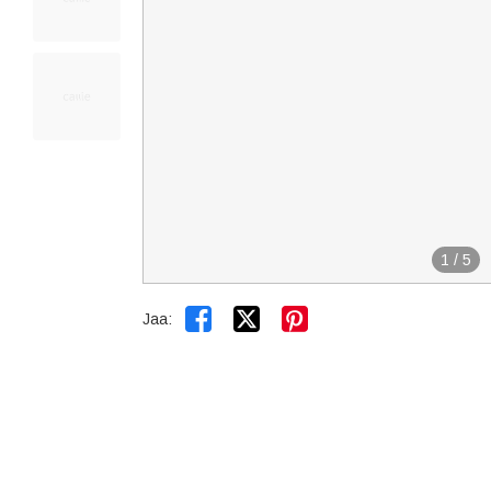
1
/
5


Jaa: