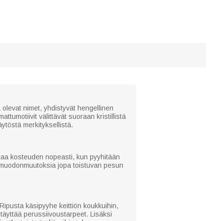
 olevat nimet, yhdistyvät hengellinen
ttumotiivit välittävät suoraan kristillistä
ytöstä merkityksellistä.
attaa kosteuden nopeasti, kun pyyhitään
ja muodonmuutoksia jopa toistuvan pesun
Ripusta käsipyyhe keittiön koukkuihin,
täyttää perussiivoustarpeet. Lisäksi