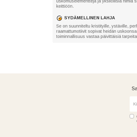
uskomuselementtejä ja yksilöllisiä nimiä si
keittiöön.
SYDÄMELLINEN LAHJA
Se on suunniteltu kristityille, ystäville, perh
raamattumotiivit sopivat heidän uskoonsa j
toiminnallisuus vastaa päivittäisiä tarpeita
Sa