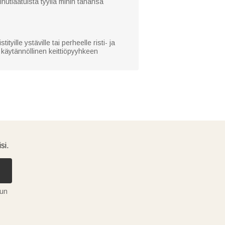
inutlaatuista tyyliä mihin tahansa
tityille ystäville tai perheelle risti- ja
n käytännöllinen keittiöpyyhkeen
si.
tun