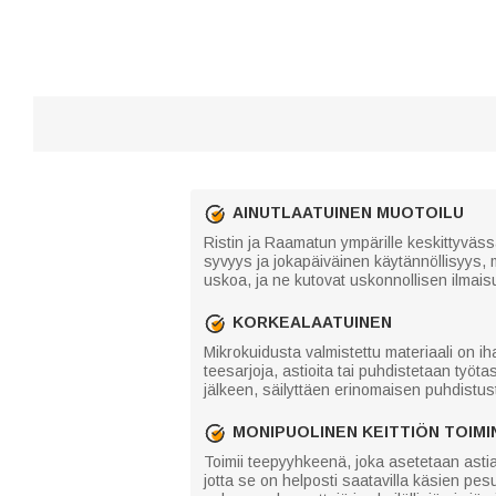
AINUTLAATUINEN MUOTOILU
Ristin ja Raamatun ympärille keskittyvässä
syvyys ja jokapäiväinen käytännöllisyys, mi
uskoa, ja ne kutovat uskonnollisen ilmais
KORKEALAATUINEN
Mikrokuidusta valmistettu materiaali on i
teesarjoja, astioita tai puhdistetaan ty
jälkeen, säilyttäen erinomaisen puhdistu
MONIPUOLINEN KEITTIÖN TOIMI
Toimii teepyyhkeenä, joka asetetaan astia
jotta se on helposti saatavilla käsien pe