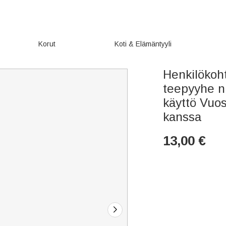
Korut
Koti & Elämäntyyli
Henkilökoh
teepyyhe ni
käyttö Vuos
kanssa
13,00
€