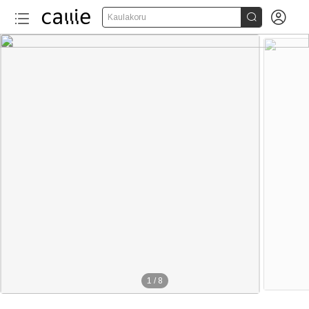


Kaulakoru
1
/
8