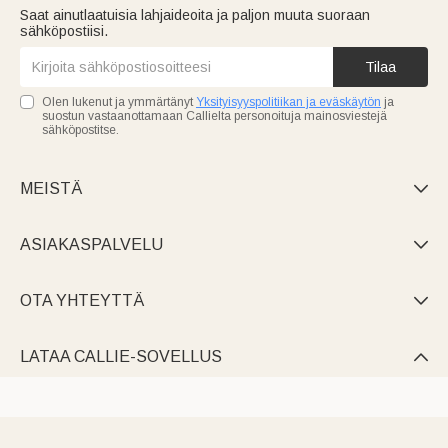
Saat ainutlaatuisia lahjaideoita ja paljon muuta suoraan
sähköpostiisi.
Tilaa
Olen lukenut ja ymmärtänyt
Yksityisyyspolitiikan ja eväskäytön
ja
suostun vastaanottamaan Callielta personoituja mainosviestejä
sähköpostitse.
MEISTÄ

ASIAKASPALVELU

OTA YHTEYTTÄ

LATAA CALLIE-SOVELLUS
