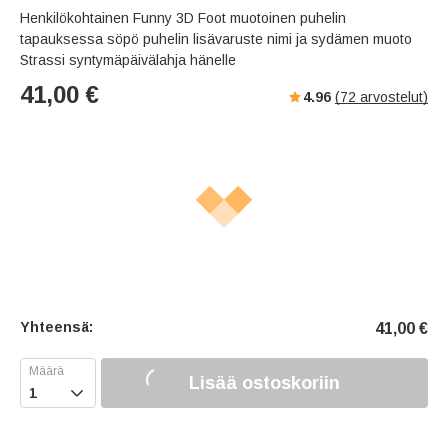
Henkilökohtainen Funny 3D Foot muotoinen puhelin
tapauksessa söpö puhelin lisävaruste nimi ja sydämen muoto
Strassi syntymäpäivälahja hänelle
41,00
€
4.96
(
72
arvostelut)
Yhteensä:
41,00
€
Lisää ostoskoriin
