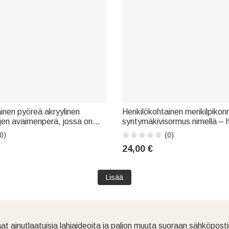
inen pyöreä akryylinen
Henkilökohtainen merikilpikon
öjen avaimenperä, jossa on
syntymäkivisormus nimellä – h
ukoriste; kaudenpäätösjuhla;
hääpäivä- tai syntymäpäiväla
0)
(0)
la; ottelupäivän lahja netball-
pitäville naisille
24,00 €
jille
Lisää
at ainutlaatuisia lahjaideoita ja paljon muuta suoraan sähköpostii