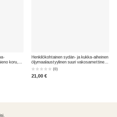
na-
Henkilökohtainen sydän- ja kukka-aiheinen
ieno koru,
öljymaalaustyylinen suuri vakosamettinen
hja merestä
kassi, jokapäiväiseen käyttöön,
(0)
syntymäpäivälahja naisille ja tytöille
21,00 €
si.