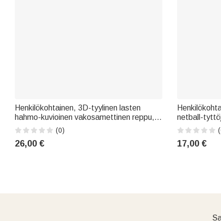
Henkilökohtainen, 3D-tyylinen lasten
Henkilökohta
hahmo-kuvioinen vakosamettinen reppu,
netball-tytt
jossa on nimi – päivittäiseen käyttöön,
teksti; repp
(0)
(
kouluun paluuseen tai
joukkueen juh
26,00 €
17,00 €
syntymäpäivälahjaksi tytöille ja pojille
tyttöjen pelaa
Sa