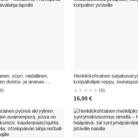
nen, söpö, raidallinen,
Henkilökohtainen sarjakuvatyy
en donitsi- ja ananas-
koripalloilijan reppu, lounaspus
äsilaukku, jossa on
kynäkotelo, joissa on nimi ja 
0)
(0)
nimi – kesäloma-, rantajuhla-
koulunaloituslahja lapsille, koripa
16,00 €
välahja lapsille
koripallon ystäville