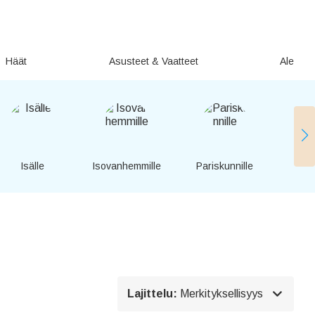
Häät
Asusteet & Vaatteet
Ale
Isälle
Isovanhemmille
Pariskunnille
Ystäv

Lajittelu:
Merkityksellisyys