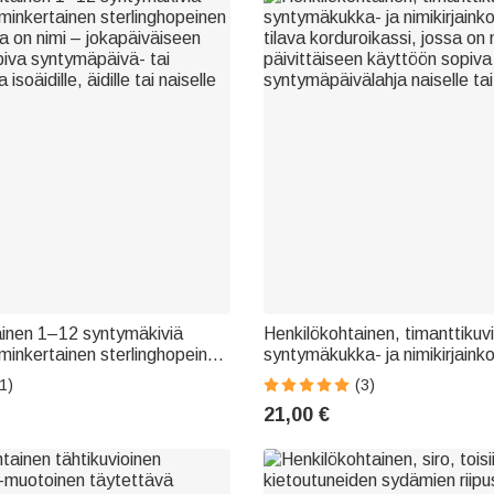
ainen 1–12 syntymäkiviä
Henkilökohtainen, timanttikuvi
lminkertainen sterlinghopeinen
syntymäkukka- ja nimikirjainko
a on nimi – jokapäiväiseen
tilava korduroikassi, jossa on 
1)
(3)
iva syntymäpäivä- tai
päivittäiseen käyttöön sopiva
21,00 €
isoäidille, äidille tai naiselle
syntymäpäivälahja naiselle tai 