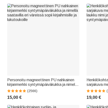
Personoitu magneettinen PU nahkainen
Henkilökoht
kirjanmerkki syntymäpäiväkukka ja nimellä
sarjakuva me
saatavilla eri väreissä sopii kirjaihmisille ja
laukku nimi j
(2566)
lukutoukoille
syntymäpäivä
15,00 €
19,00 €