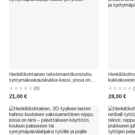
Henkilökohtainen tekotimanttikoristeltu
Henkilökohtai
syntymäkuukausikukka-kassi, jossa on
kukkakuvioin
nimi ja alkukirjain – polttareiden
koristeinen k
(0)
(
syntymäpäivälahja naisille ja tytöille
brodeerattu 
21,00 €
28,00 €
ja syntymäpäi