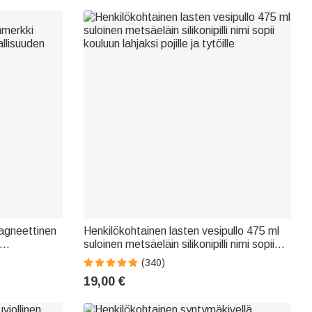
agneettinen
Henkilökohtainen lasten vesipullo 475 ml
suloinen metsäeläin silikonipilli nimi sopii
n ystäville
kouluun lahjaksi pojille ja tytöille
(340)
19,00 €