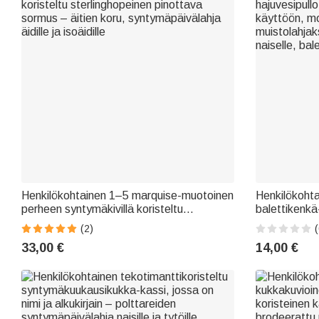
Henkilökohtainen 1–5 marquise-muotoinen
Henkilökohta
perheen syntymäkivillä koristeltu
balettikenkä
sterlinghopeinen pinottava sormus – äitien
hajuvesipullo
(2)
(
koru, syntymäpäivälahja äidille ja isoäidille
käyttöön, m
33,00 €
14,00 €
muistolahjak
naiselle, bal