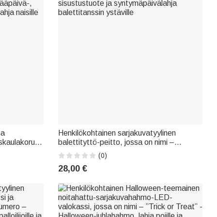
sa
Henkilökohtainen sarjakuvatyylinen
skaulakoru,
balettityttö-peitto, jossa on nimi –
hääpäivä-,
sisustustuote ja syntymäpäivälahja
(0)
hja naisille
balettitanssin ystäville
28,00 €