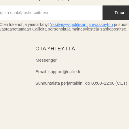
Tilaa
Olen lukenut ja ymmärtänyt
Yksityisyyspolitiikan ja eväskäytön
ja suos
vastaanottamaan Callielta personoituja mainosviestejä sähköpostitse.
OTA YHTEYTTÄ
Messenger
Email: support@callie.fi
Sunnuntaista perjantaihin, klo 03:00–12:00 (CET)