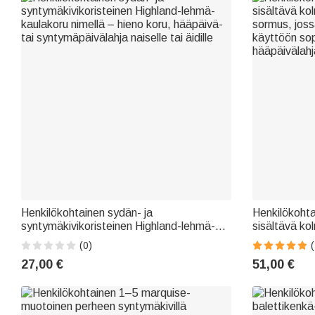
Henkilökohtainen sydän- ja
Henkilökoht
syntymäkivikoristeinen Highland-lehmä-
sisältävä ko
kaulakoru nimellä – hieno koru, hääpäivä-
sormus, joss
(0)
(
tai syntymäpäivälahja naiselle tai äidille
käyttöön sop
27,00 €
51,00 €
hääpäivälahja 