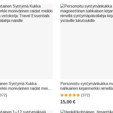
ainen Syntymä Kukka
Personoitu syntymänkukka m
rkki monivärinen raidat meikki
nahkainen kirjanmerkki nimellä
a vetoketju Travel Essentials
syntymäpäivälahja kirjallisuude
(372)
(372)
lahja naisille
lukutoukille
15,00 €