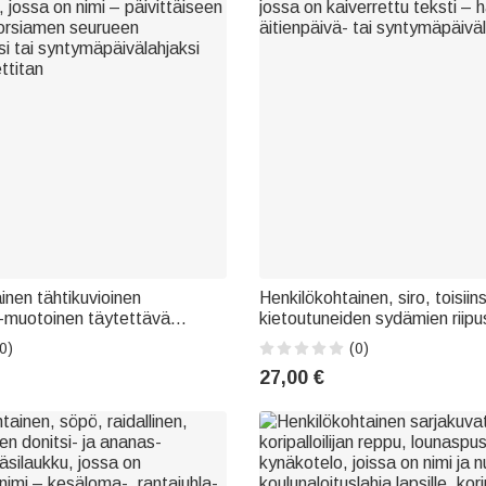
inen tähtikuvioinen
Henkilökohtainen, siro, toisiin
-muotoinen täytettävä
kietoutuneiden sydämien riipu
, jossa on nimi – päivittäiseen
jossa on kaiverrettu teksti – 
0)
(0)
orsiamen seurueen
äitienpäivä- tai syntymäpäiväla
27,00 €
si tai syntymäpäivälahjaksi
ettitan