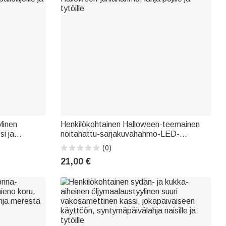
linen
Henkilökohtainen Halloween-teemainen
si ja
noitahattu-sarjakuvahahmo-LED-
numero –
valokassi, jossa on nimi – ”Trick or Treat” -
(0)
lloilijoille ja
Halloween-juhlahahmo, lahja pojille ja
21,00 €
tytöille