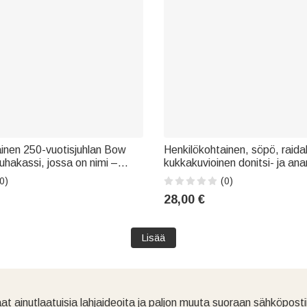
inen 250-vuotisjuhlan Bow
Henkilökohtainen, söpö, raidal
uhakassi, jossa on nimi –
kukkakuvioinen donitsi- ja an
 itsenäisyyspäivän
koristeinen käsilaukku, jossa 
0)
(0)
ahja perheelle, naiselle tai
brodeerattu nimi – kesäloma-,
28,00 €
ja syntymäpäivälahja lapsille
Lisää
at ainutlaatuisia lahjaideoita ja paljon muuta suoraan sähköpostii