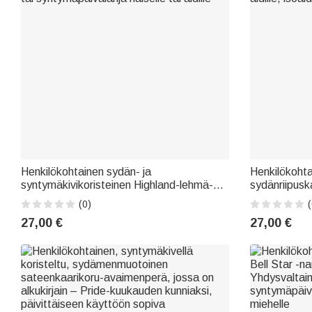
Henkilökohtainen sydän- ja
Henkilökohta
syntymäkivikoristeinen Highland-lehmä-
sydänriipuska
kaulakoru nimellä – hieno koru, hääpäivä-
syntymäpäivä
(0)
(
tai syntymäpäivälahja naiselle tai äidille
isoäidille tai 
27,00 €
27,00 €