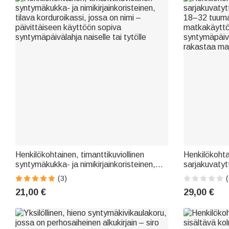
Henkilökohtainen, timanttikuviollinen
Henkilökohta
syntymäkukka- ja nimikirjainkoristeinen,
sarjakuvatyt
tilava korduroikassi, jossa on nimi –
18–32 tuuma
(3)
(
päivittäiseen käyttöön sopiva
matkakäyttöö
21,00 €
29,00 €
syntymäpäivälahja naiselle tai tytölle
syntymäpäivä
rakastaa ma