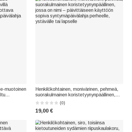
se-muotoinen
Henkilökohtainen, monivärinen, pehmeä,
ltu
suorakulmainen koristetyynynpäällinen,
rmus – äitien
jossa on nimi – päivittäiseen käyttöön
(0)
ja isoäidille
sopiva syntymäpäivälahja perheelle,
19,00 €
ystävälle tai lapselle