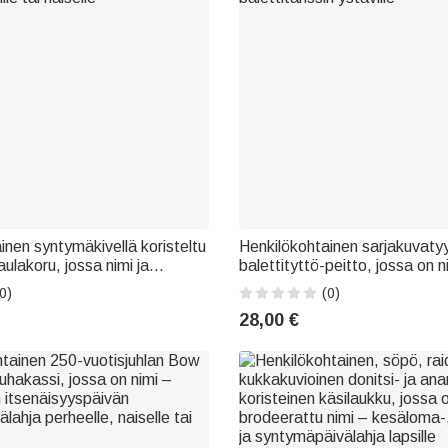
inen syntymäkivellä koristeltu
Henkilökohtainen sarjakuvatyy
ulakoru, jossa nimi ja
balettityttö-peitto, jossa on n
 – arkeen sopiva lahja äidille,
sisustustuote ja syntymäpäivä
0)
(0)
naiselle
balettitanssin ystäville
28,00 €