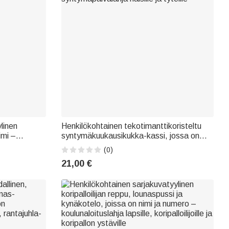
linen
Henkilökohtainen tekotimanttikoristeltu
imi –
syntymäkuukausikukka-kassi, jossa on
lahja
nimi ja alkukirjain – polttareiden
(0)
syntymäpäivälahja naisille ja tytöille
21,00 €