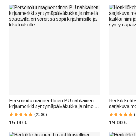
Personoitu magneettinen PU nahkainen
Henkilökoht
kirjanmerkki syntymäpäiväkukka ja nimellä
sarjakuva me
saatavilla eri väreissä sopii kirjaihmisille ja
laukku nimi j
(2566)
lukutoukoille
syntymäpäivä
15,00 €
19,00 €