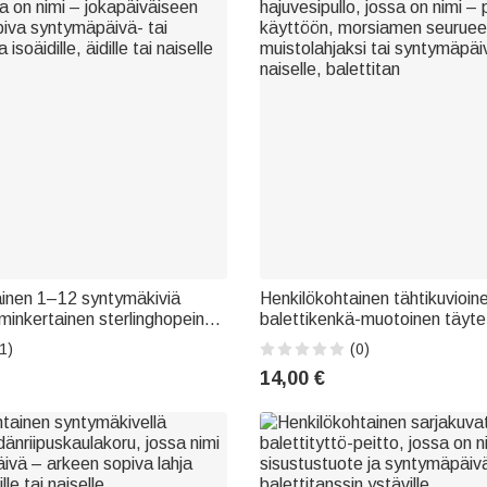
ainen 1–12 syntymäkiviä
Henkilökohtainen tähtikuvioin
lminkertainen sterlinghopeinen
balettikenkä-muotoinen täyte
a on nimi – jokapäiväiseen
hajuvesipullo, jossa on nimi – 
1)
(0)
iva syntymäpäivä- tai
käyttöön, morsiamen seurue
14,00 €
isoäidille, äidille tai naiselle
muistolahjaksi tai syntymäpäi
naiselle, balettitan