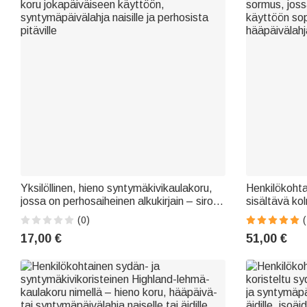
Yksilöllinen, hieno syntymäkivikaulakoru,
Henkilökoht
jossa on perhosaiheinen alkukirjain – siro
sisältävä ko
koru jokapäiväiseen käyttöön,
sormus, joss
(0)
(
syntymäpäivälahja naisille ja perhosista
käyttöön sop
17,00 €
51,00 €
pitäville
hääpäivälahja 