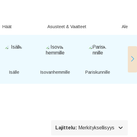
Häät
Asusteet & Vaatteet
Ale
Isälle
Isovanhemmille
Pariskunnille
Ystäv

Lajittelu:
Merkityksellisyys