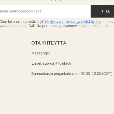
Tilaa
Olen lukenut ja ymmärtänyt
Yksityisyyspolitiikan ja eväskäytön
ja suos
vastaanottamaan Callielta personoituja mainosviestejä sähköpostitse.
OTA YHTEYTTÄ
Messenger
Email: support@callie.fi
Sunnuntaista perjantaihin, klo 03:00–12:00 (CET)