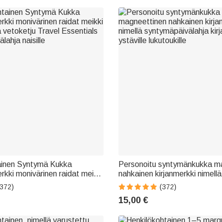
ainen Syntymä Kukka
Personoitu syntymänkukka m
rkki monivärinen raidat meikki
nahkainen kirjanmerkki nimellä
a vetoketju Travel Essentials
syntymäpäivälahja kirjallisuude
(372)
(372)
lahja naisille
lukutoukille
15,00 €