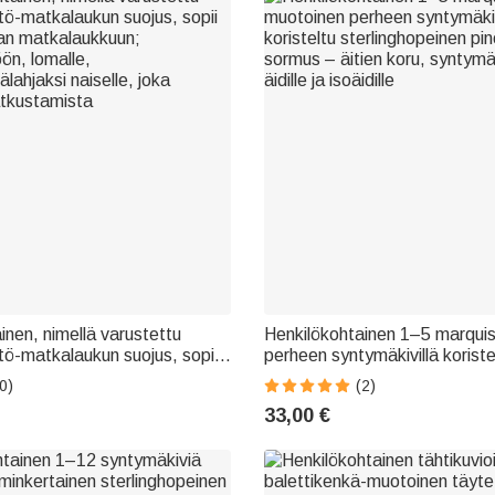
inen, nimellä varustettu
Henkilökohtainen 1–5 marqui
tö-matkalaukun suojus, sopii
perheen syntymäkivillä koriste
n matkalaukkuun;
sterlinghopeinen pinottava so
0)
(2)
n, lomalle,
koru, syntymäpäivälahja äidille 
33,00 €
lahjaksi naiselle, joka
tkustamista