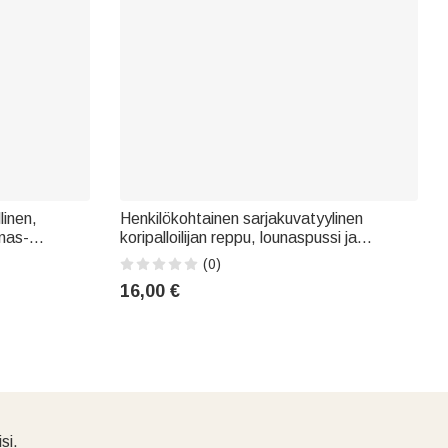
linen,
Henkilökohtainen sarjakuvatyylinen
anas-
koripalloilijan reppu, lounaspussi ja
on
kynäkotelo, joissa on nimi ja numero –
(0)
 rantajuhla-
koulunaloituslahja lapsille, koripalloilijoille ja
16,00 €
koripallon ystäville
si.