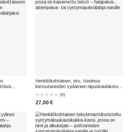
en
Henkilökohtainen, siro, toisiinsa
ttävä
kietoutuneiden sydämien riipuskaulakoru,
päivittäiseen
jossa on kaiverrettu teksti – hääpäivä-,
(0)
en
äitienpäivä- tai syntymäpäivälahja naisille
27,00 €
välahjaksi