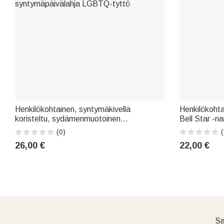
Henkilökohtainen, syntymäkivellä
Henkilökohta
koristeltu, sydämenmuotoinen
Bell Star -na
sateenkaarikoru-avaimenperä, jossa on
Yhdysvaltain
(0)
(
alkukirjain – Pride-kuukauden kunniaksi,
syntymäpäiväl
26,00 €
22,00 €
päivittäiseen käyttöön sopiva
miehelle
syntymäpäivälahja LGBTQ-tyttö
Sa