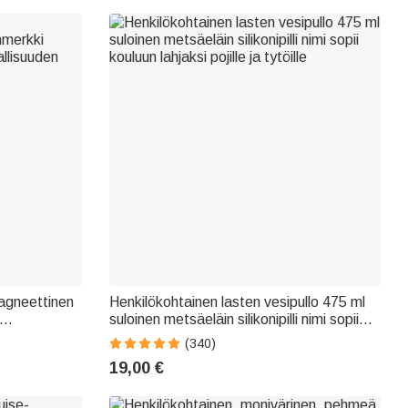
agneettinen
Henkilökohtainen lasten vesipullo 475 ml
suloinen metsäeläin silikonipilli nimi sopii
n ystäville
kouluun lahjaksi pojille ja tytöille
(340)
19,00 €