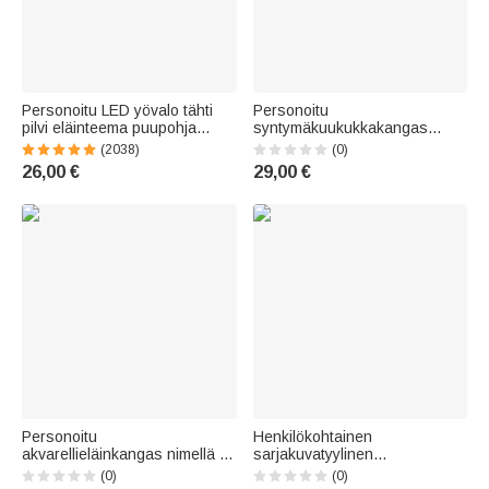
Personoitu LED yövalo tähti
Personoitu
pilvi eläinteema puupohja
syntymäkuukukkakangas
lastenhuone sisustus
nimellä vuodella ja otsikolla
(2038)
(0)
syntymäpäivälahja baby
minimalistinen lastenhuoneen
26,00 €
29,00 €
shower lahja
koriste lahja vanhemmille
Personoitu
Henkilökohtainen
akvarellieläinkangas nimellä ja
sarjakuvatyylinen
syntymätiedoilla
eläinaiheinen bulldozer-peitto,
(0)
(0)
lastenhuoneen koriste lahja
jossa on nimi ja alkukirjain –