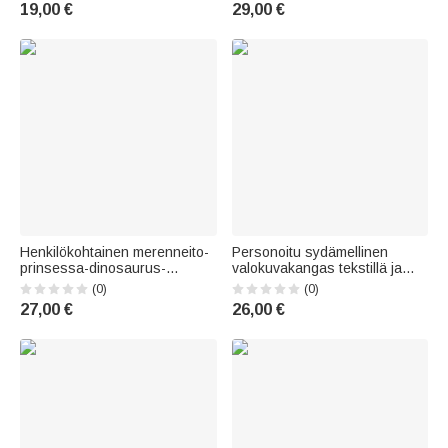
silikonipillillä – syntymäpäivä-
moderni lastenhuoneen
19,00 €
29,00 €
tai koulunaloituslahja pojille ja
koriste lahja vastasyntyneelle
tytöille
Henkilökohtainen merenneito-
Personoitu sydämellinen
prinsessa-dinosaurus-
valokuvakangas tekstillä ja
aiheinen, nopeasti kuivuva,
lempinimellä olohuoneen
(0)
(0)
pehmeä huppullinen
koriste lahja isälle ja äidille
27,00 €
26,00 €
rantapyyhe, jossa on nimi –
rantaan, uima-altaalle ja
kesälomalle sopiva lahja
lapsille