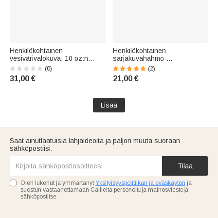
Henkilökohtainen
Henkilökohtainen
vesivärivalokuva, 10 oz:n
sarjakuvahahmo-
lämpöeristetty juomamuki,
valokuvasanapilvi-säilytyskori,
(0)
(2)
jossa on nimi – vauvakutsujen
jossa on nimi ja kahvat –
31,00 €
21,00 €
ja pikkulasten
koulunaloitukseen tai
syntymäpäivälahja pojille ja
syntymäpäivälahjaksi lapsille
tytöille
Lisää
Saat ainutlaatuisia lahjaideoita ja paljon muuta suoraan
sähköpostiisi.
Tilaa
Olen lukenut ja ymmärtänyt
Yksityisyyspolitiikan ja eväskäytön
ja
suostun vastaanottamaan Callielta personoituja mainosviestejä
sähköpostitse.