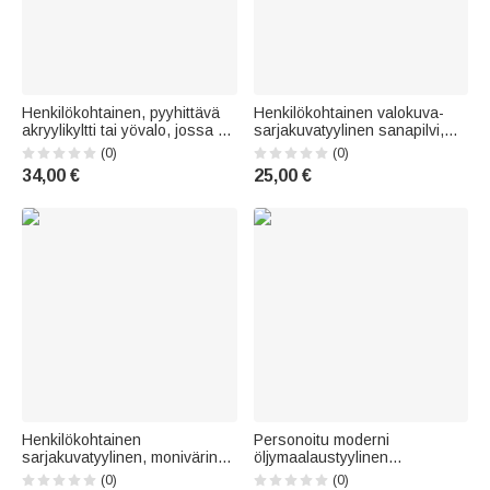
Henkilökohtainen, pyyhittävä
Henkilökohtainen valokuva-
akryylikyltti tai yövalo, jossa on
sarjakuvatyylinen sanapilvi,
koulun aikataulu ja
nopeasti kuivuva, ylimitoitettu
(0)
(0)
otsikkoteksti, valkotaulutussi
rantapyyhe nimellä –
34,00 €
25,00 €
sekä puinen jalusta –
kesälomamatka- ja
koulunaloituslahja lapsille
syntymäpäivälahja lapsille ja
perheelle
Henkilökohtainen
Personoitu moderni
sarjakuvatyylinen, monivärinen
öljymaalaustyylinen
korduroi-reppu, jossa on
raskausvalokuvakangas
(0)
(0)