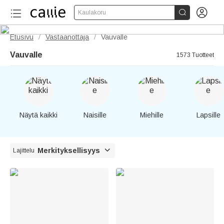


Kaulakoru
Etusivu
Vastaanottaja
Vauvalle
/
/
Vauvalle
1573 Tuotteet
Näytä kaikki
Naisille
Miehille
Lapsille

Merkityksellisyys
Lajittelu