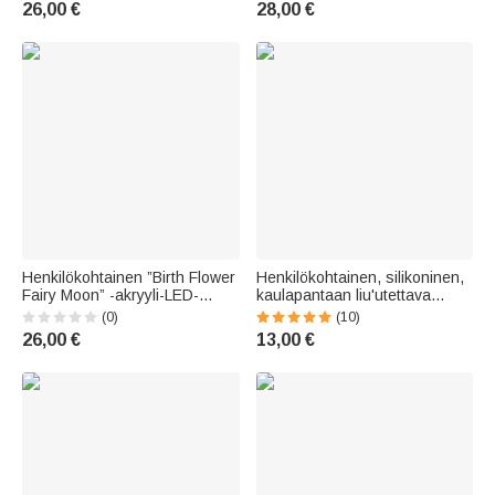
26,00 €
28,00 €
uusille vanhemmille
lastenhuoneen sisustus,
syntymäpäivä- tai
vauvakutsulahja
vastasyntyneelle
Henkilökohtainen ”Birth Flower
Henkilökohtainen, silikoninen,
Fairy Moon” -akryyli-LED-
kaulapantaan liu'utettava
yövalo, jossa on nimi ja puinen
tunnistuslaatta, johon on
(0)
(10)
jalusta – syntymäpäivälahja
kaiverrettu nimi,
26,00 €
13,00 €
vastasyntyneelle
puhelinnumero ja teksti –
lemmikkitarvikkeet,
lemmikkijuhlat,
syntymäpäivälahja
lemmikkieläinten ys