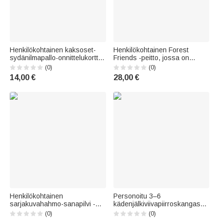
Henkilökohtainen kaksoset-
Henkilökohtainen Forest
sydänilmapallo-onnittelukortti,
Friends -peitto, jossa on
jossa on nimet ja alkukirjaimet
ylämaiden lehmä-, kani- ja
(0)
(0)
– vauvan syntymän ilmoitus,
kettukuvioita sekä nimi –
14,00 €
28,00 €
vauvakutsut,
lastenhuoneen sisustus ja
syntymäpäivälahja
vauvakutsulahja
vastasyntyneille ja uusille
vastasyntyneelle
vanhemmille
Henkilökohtainen
Personoitu 3–6
sarjakuvahahmo-sanapilvi -
kädenjälkiviivapiirroskangas
vesipullo (16 oz), nimellä ja
nimellä ja päivämäärällä
(0)
(0)