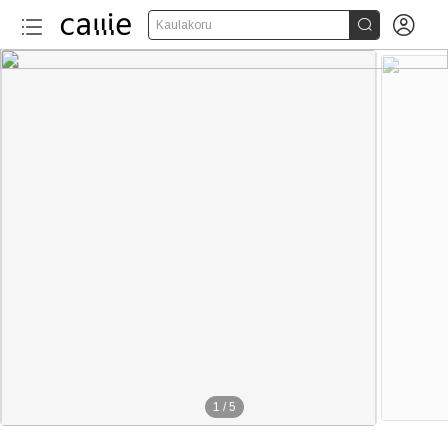


Kaulakoru
1
/
5