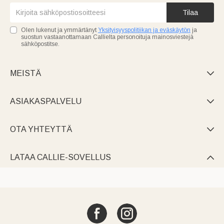
Tilaa
Olen lukenut ja ymmärtänyt
Yksityisyyspolitiikan ja eväskäytön
ja
suostun vastaanottamaan Callielta personoituja mainosviestejä
sähköpostitse.
MEISTÄ

ASIAKASPALVELU

OTA YHTEYTTÄ

LATAA CALLIE-SOVELLUS
