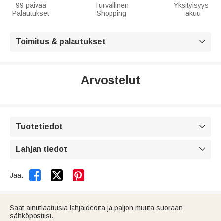
99 päivää
Turvallinen
Yksityisyys
Palautukset
Shopping
Takuu
Toimitus & palautukset

Arvostelut
Tuotetiedot

Lahjan tiedot



Jaa:
Saat ainutlaatuisia lahjaideoita ja paljon muuta suoraan
sähköpostiisi.